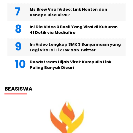
Ms Brew Viral Video: Link Nonton dan
Kenapa Bisa Viral?
Ini Dia Video 3 Bocil Yang Viral di Kuburan
41 Detik via Mediafire
Ini Video Lengkap SMK 3 Banjarmasin yang
Lagi Viral di TikTok dan Twitter
Doodstream Hijab Viral: Kumpulin Link
Paling Banyak Dicari
BEASISWA