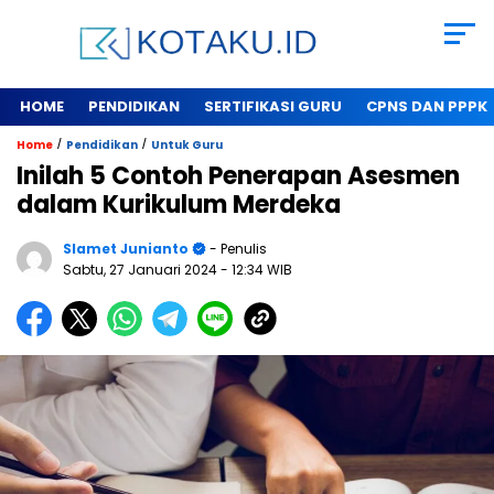
HOME
PENDIDIKAN
SERTIFIKASI GURU
CPNS DAN PPPK
/
/
Home
Pendidikan
Untuk Guru
Inilah 5 Contoh Penerapan Asesmen
dalam Kurikulum Merdeka
Slamet Junianto
- Penulis
Sabtu, 27 Januari 2024
- 12:34 WIB