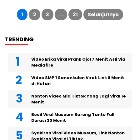
Paginasi
pos
1
2
3
…
31
Selanjutnya
TRENDING
Video Erika Viral Prank Ojol 7 Menit Asli Via
Mediafire
Video SMP 1 Sanankulon Viral: Link 8 Menit
di Hutan
Nonton Video Mia Tiktok Yang Lagi Viral 14
Menit
Bocil Viral Museum Bareng Tante Full
Durasi 30 Menit
Syakirah Viral Video Museum, Link Nonton
Syakirah Viral di Tiktok