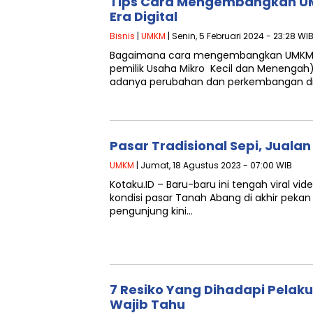
Tips Cara Mengembangkan UMK
Era Digital
Bisnis
|
UMKM
| Senin, 5 Februari 2024 - 23:28 WI
Bagaimana cara mengembangkan UMKM ya
pemilik Usaha Mikro Kecil dan Menenga
adanya perubahan dan perkembangan di e
Pasar Tradisional Sepi, Jualan 
UMKM
| Jumat, 18 Agustus 2023 - 07:00 WIB
Kotaku.ID – Baru-baru ini tengah viral vide
kondisi pasar Tanah Abang di akhir peka
pengunjung kini…
7 Resiko Yang Dihadapi Pelak
Wajib Tahu