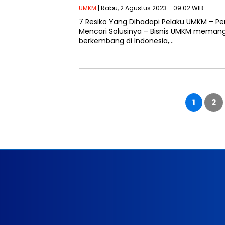
UMKM
| Rabu, 2 Agustus 2023 - 09:02 WIB
7 Resiko Yang Dihadapi Pelaku UMKM – Pe
Mencari Solusinya – Bisnis UMKM meman
berkembang di Indonesia,…
Paginasi
pos
1
2