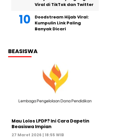
Viral di TikTok dan Twitter
Doodstream Hijab Viral:
Kumpulin Link Paling
Banyak Dicari
BEASISWA
Mau Lolos LPDP? Ini Cara Dapetin
Beasiswa Impian
27 Maret 2026 | 18:55 WIB