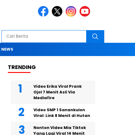
 NEWS
TRENDING
Video Erika Viral Prank
Ojol 7 Menit Asli Via
Mediafire
Video SMP 1 Sanankulon
Viral: Link 8 Menit di Hutan
Nonton Video Mia Tiktok
Yang Lagi Viral 14 Menit