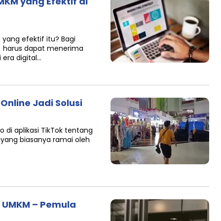
M yang Efektif di
B
ng efektif itu? Bagi
h) harus dapat menerima
ra digital…
Online Jadi Solusi
o di aplikasi TikTok tentang
n yang biasanya ramai oleh
u UMKM – Pemula