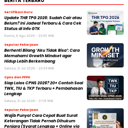
BERITA TERBARU
Sertifikasi Guru
Update THR TPG 2026: Sudah Cair atau
Belum? Ini Jadwal Terbaru & Cara Cek
Status di Info GTK
Kamis, 6 Agu 2026 - 20:55 WIB
Seputar Pekerjaan
Berhenti Bilang ‘Aku Tidak Bisa’: Cara
Memahami Growth Mindset agar
Hidup Lebih Berkembang
Selasa, 21 Jul 2026 - 23:34 WIB
Cpns dan PPPK
Siap Lolos CPNS 2026? 20+ Contoh Soal
TWK, TIU & TKP Terbaru + Pembahasan
Lengkap
Selasa, 21 Jul 2026 - 07:19 WIB
Seputar Pekerjaan
Wajib Punya! Cara Cepat Buat Surat
Keterangan Tidak Pernah Dihukum
Penjara (Syarat Lengkap + Online via