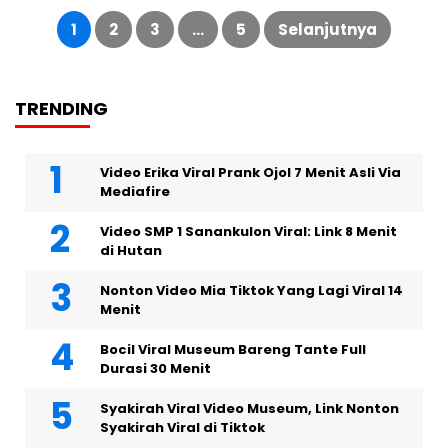
Paginasi
pos
1
2
3
…
5
Selanjutnya
TRENDING
Video Erika Viral Prank Ojol 7 Menit Asli Via
Mediafire
Video SMP 1 Sanankulon Viral: Link 8 Menit
di Hutan
Nonton Video Mia Tiktok Yang Lagi Viral 14
Menit
Bocil Viral Museum Bareng Tante Full
Durasi 30 Menit
Syakirah Viral Video Museum, Link Nonton
Syakirah Viral di Tiktok