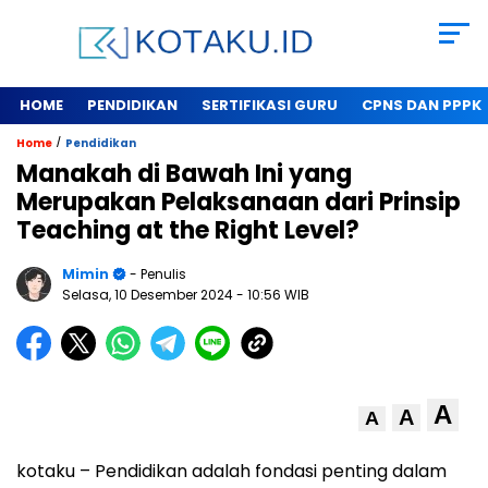
HOME
PENDIDIKAN
SERTIFIKASI GURU
CPNS DAN PPPK
/
Home
Pendidikan
Manakah di Bawah Ini yang
Merupakan Pelaksanaan dari Prinsip
Teaching at the Right Level?
Mimin
- Penulis
Selasa, 10 Desember 2024
- 10:56 WIB
A
A
A
kotaku – Pendidikan adalah fondasi penting dalam