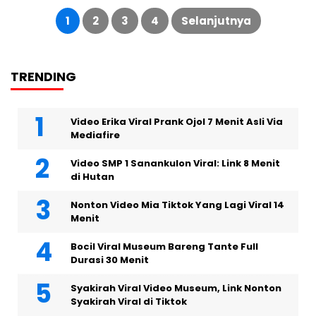
Paginasi
pos
1
2
3
4
Selanjutnya
TRENDING
Video Erika Viral Prank Ojol 7 Menit Asli Via
Mediafire
Video SMP 1 Sanankulon Viral: Link 8 Menit
di Hutan
Nonton Video Mia Tiktok Yang Lagi Viral 14
Menit
Bocil Viral Museum Bareng Tante Full
Durasi 30 Menit
Syakirah Viral Video Museum, Link Nonton
Syakirah Viral di Tiktok