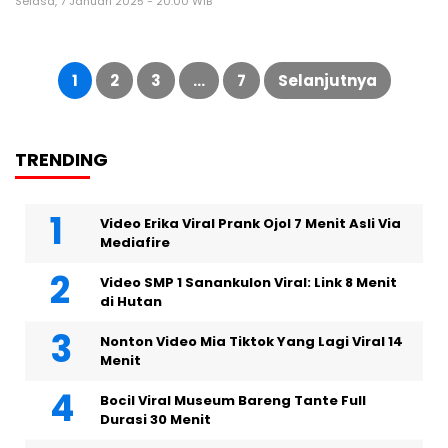
Selasa, 7 Januari 2025 - 20:00 WIB
Paginasi
pos
1
2
3
…
7
Selanjutnya
TRENDING
Video Erika Viral Prank Ojol 7 Menit Asli Via
Mediafire
Video SMP 1 Sanankulon Viral: Link 8 Menit
di Hutan
Nonton Video Mia Tiktok Yang Lagi Viral 14
Menit
Bocil Viral Museum Bareng Tante Full
Durasi 30 Menit