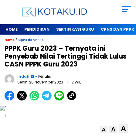
HOME
PENDIDIKAN
SERTIFIKASI GURU
CPNS DAN PPPK
/
Home
Cpns dan PPPK
PPPK Guru 2023 – Ternyata ini
Penyebab Nilai Tertinggi Tidak Lulus
CASN PPPK Guru 2023
Indah
- Penulis
Senin, 20 November 2023
- 11:12 WIB
1
A
A
A