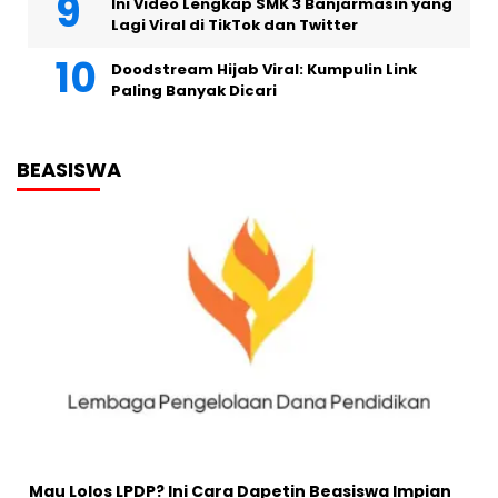
Ini Video Lengkap SMK 3 Banjarmasin yang
Lagi Viral di TikTok dan Twitter
Doodstream Hijab Viral: Kumpulin Link
Paling Banyak Dicari
BEASISWA
Mau Lolos LPDP? Ini Cara Dapetin Beasiswa Impian