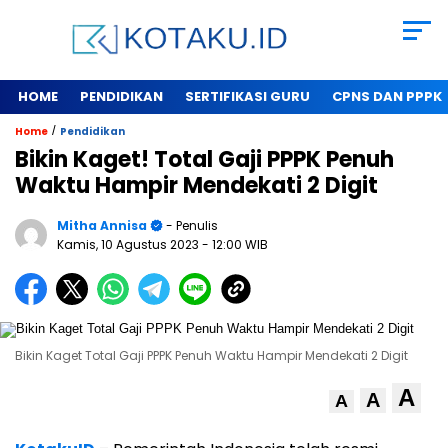
HOME
PENDIDIKAN
SERTIFIKASI GURU
CPNS DAN PPPK
/
Home
Pendidikan
Bikin Kaget! Total Gaji PPPK Penuh
Waktu Hampir Mendekati 2 Digit
Mitha Annisa
- Penulis
Kamis, 10 Agustus 2023
- 12:00 WIB
Bikin Kaget Total Gaji PPPK Penuh Waktu Hampir Mendekati 2 Digit
A
A
A