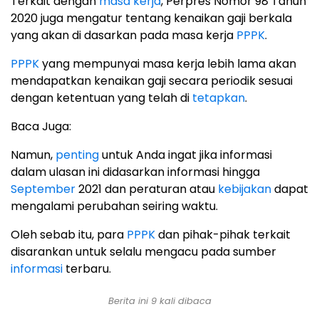
Terkait dengan
masa kerja
, Perpres Nomor 98 Tahun
2020 juga mengatur tentang kenaikan gaji berkala
yang akan di dasarkan pada masa kerja
PPPK
.
PPPK
yang mempunyai masa kerja lebih lama akan
mendapatkan kenaikan gaji secara periodik sesuai
dengan ketentuan yang telah di
tetapkan
.
Baca Juga:
Namun,
penting
untuk Anda ingat jika informasi
dalam ulasan ini didasarkan informasi hingga
September
2021 dan peraturan atau
kebijakan
dapat
mengalami perubahan seiring waktu.
Oleh sebab itu, para
PPPK
dan pihak-pihak terkait
disarankan untuk selalu mengacu pada sumber
informasi
terbaru.
Berita ini 9 kali dibaca