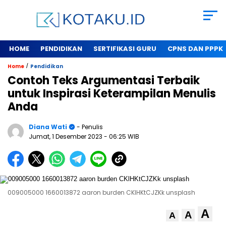
HOME
PENDIDIKAN
SERTIFIKASI GURU
CPNS DAN PPPK
/
Home
Pendidikan
Contoh Teks Argumentasi Terbaik
untuk Inspirasi Keterampilan Menulis
Anda
Diana Wati
- Penulis
Jumat, 1 Desember 2023
- 06:25 WIB
009005000 1660013872 aaron burden CKlHKtCJZKk unsplash
A
A
A