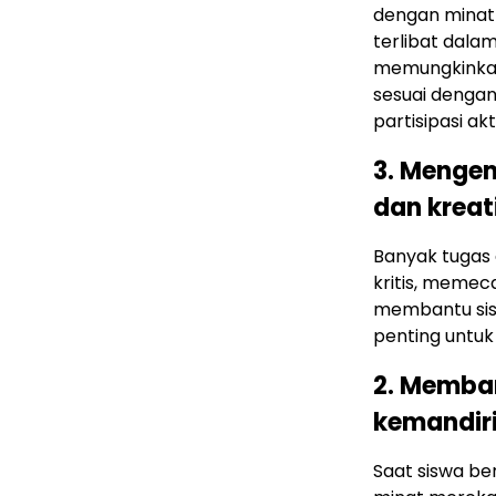
dengan minat 
terlibat dala
memungkinkan
sesuai dengan
partisipasi a
3. Mengem
dan kreat
Banyak tugas 
kritis, memeca
membantu sis
penting untu
2. Memban
kemandir
Saat siswa be