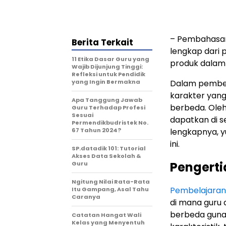
– Pembahasan
Berita Terkait
lengkap dari 
11 Etika Dasar Guru yang
produk dalam
Wajib Dijunjung Tinggi:
Refleksi untuk Pendidik
yang Ingin Bermakna
Dalam pembelaj
karakter yan
Apa Tanggung Jawab
berbeda. Oleh
Guru Terhadap Profesi
Sesuai
dapatkan di s
Permendikbudristek No.
67 Tahun 2024?
lengkapnya, y
ini.
SP.datadik 101: Tutorial
Akses Data Sekolah &
Pengerti
Guru
Ngitung Nilai Rata-Rata
Pembelajaran
Itu Gampang, Asal Tahu
Caranya
di mana guru
berbeda guna 
Catatan Hangat Wali
Kelas yang Menyentuh