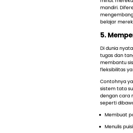
minat mereka,
mandiri. Dife
mengembangk
belajar mereka
5. Memper
Di dunia nya
tugas dan tan
membantu sis
fleksibilitas 
Contohnya yai
sistem tata s
dengan cara m
seperti dibawa
Membuat po
Menulis puis