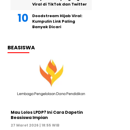
Viral di TikTok dan Twitter
Doodstream Hijab Viral:
Kumpulin Link Paling
Banyak Dicari
BEASISWA
Mau Lolos LPDP? Ini Cara Dapetin
Beasiswa Impian
27 Maret 2026 | 18:55 WIB