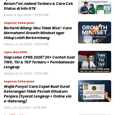
Belum? Ini Jadwal Terbaru & Cara Cek
Status di Info GTK
Kamis, 6 Agu 2026 - 20:55 WIB
Seputar Pekerjaan
Berhenti Bilang ‘Aku Tidak Bisa’: Cara
Memahami Growth Mindset agar
Hidup Lebih Berkembang
Selasa, 21 Jul 2026 - 23:34 WIB
Cpns dan PPPK
Siap Lolos CPNS 2026? 20+ Contoh Soal
TWK, TIU & TKP Terbaru + Pembahasan
Lengkap
Selasa, 21 Jul 2026 - 07:19 WIB
Seputar Pekerjaan
Wajib Punya! Cara Cepat Buat Surat
Keterangan Tidak Pernah Dihukum
Penjara (Syarat Lengkap + Online via
e-Raterang)
Senin, 20 Jul 2026 - 23:18 WIB