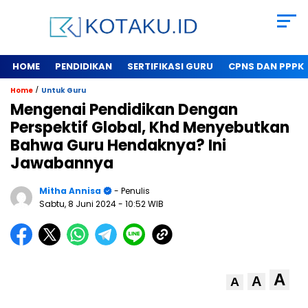
HOME
PENDIDIKAN
SERTIFIKASI GURU
CPNS DAN PPPK
/
Home
Untuk Guru
Mengenai Pendidikan Dengan
Perspektif Global, Khd Menyebutkan
Bahwa Guru Hendaknya? Ini
Jawabannya
Mitha Annisa
- Penulis
Sabtu, 8 Juni 2024
- 10:52 WIB
A
A
A