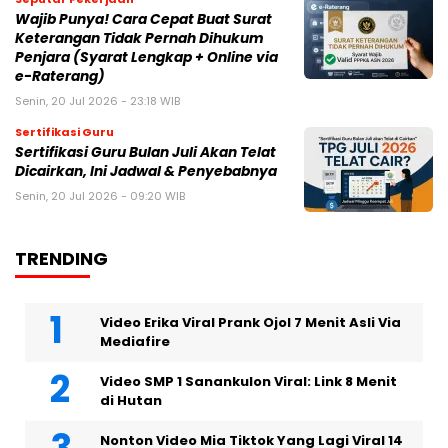
Wajib Punya! Cara Cepat Buat Surat
Keterangan Tidak Pernah Dihukum
Penjara (Syarat Lengkap + Online via
e-Raterang)
Senin, 20 Jul 2026 - 23:18 WIB
Sertifikasi Guru
Sertifikasi Guru Bulan Juli Akan Telat
Dicairkan, Ini Jadwal & Penyebabnya
Senin, 20 Jul 2026 - 09:20 WIB
TRENDING
Video Erika Viral Prank Ojol 7 Menit Asli Via
Mediafire
Video SMP 1 Sanankulon Viral: Link 8 Menit
di Hutan
Nonton Video Mia Tiktok Yang Lagi Viral 14