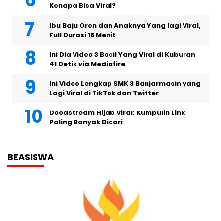
Kenapa Bisa Viral?
Ibu Baju Oren dan Anaknya Yang lagi Viral,
Full Durasi 18 Menit
Ini Dia Video 3 Bocil Yang Viral di Kuburan
41 Detik via Mediafire
Ini Video Lengkap SMK 3 Banjarmasin yang
Lagi Viral di TikTok dan Twitter
Doodstream Hijab Viral: Kumpulin Link
Paling Banyak Dicari
BEASISWA