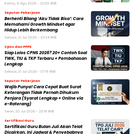
Kamis, 6 Agu 2026 - 20:55 WIB
Seputar Pekerjaan
Berhenti Bilang ‘Aku Tidak Bisa’: Cara
Memahami Growth Mindset agar
Hidup Lebih Berkembang
Selasa, 21 Jul 2026 - 23:34 WIB
Cpns dan PPPK
Siap Lolos CPNS 2026? 20+ Contoh Soal
TWK, TIU & TKP Terbaru + Pembahasan
Lengkap
Selasa, 21 Jul 2026 - 07:19 WIB
Seputar Pekerjaan
Wajib Punya! Cara Cepat Buat Surat
Keterangan Tidak Pernah Dihukum
Penjara (Syarat Lengkap + Online via
e-Raterang)
Senin, 20 Jul 2026 - 23:18 WIB
Sertifikasi Guru
Sertifikasi Guru Bulan Juli Akan Telat
Dicairkan, Ini Jadwal & Penyebabnya