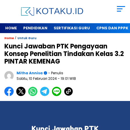
HOME
PENDIDIKAN
SERTIFIKASI GURU
CPNS DAN PPPK
/
Home
Untuk Guru
Kunci Jawaban PTK Pengayaan
Konsep Penelitian Tindakan Kelas 3.2
PINTAR KEMENAG
Mitha Annisa
- Penulis
Sabtu, 10 Februari 2024
- 19:01 WIB