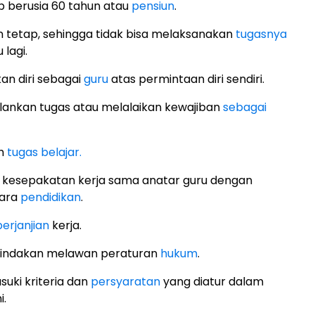
 berusia 60 tahun atau
pensiun
.
 tetap, sehingga tidak bisa melaksanakan
tugasnya
 lagi.
n diri sebagai
guru
atas permintaan diri sendiri.
lankan tugas atau melalaikan kewajiban
sebagai
h
tugas belajar.
 kesepakatan kerja sama anatar guru dengan
gara
pendidikan
.
perjanjian
kerja.
tindakan melawan peraturan
hukum
.
uki kriteria dan
persyaratan
yang diatur dalam
i.