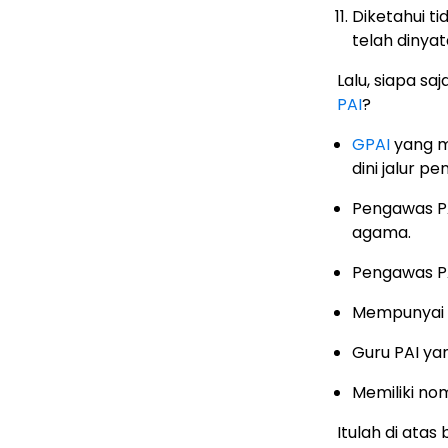
Diketahui t
telah dinyat
Lalu, siapa s
PAI
?
GPAI
yang ma
dini jalur pe
Pengawas PA
agama.
Pengawas PA
Mempunyai
Guru PAI y
Memiliki n
Itulah di at