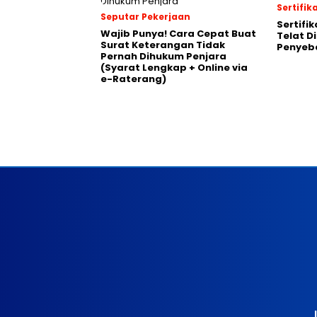
Sertifik
Seputar Pekerjaan
Sertifik
Wajib Punya! Cara Cepat Buat
Telat Di
Surat Keterangan Tidak
Penyeb
Pernah Dihukum Penjara
(Syarat Lengkap + Online via
e-Raterang)