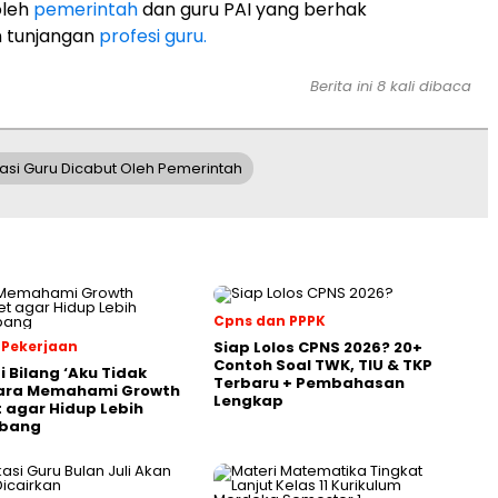
oleh
pemerintah
dan guru PAI yang berhak
 tunjangan
profesi guru.
Berita ini 8 kali dibaca
asi Guru Dicabut Oleh Pemerintah
Cpns dan PPPK
 Pekerjaan
Siap Lolos CPNS 2026? 20+
Contoh Soal TWK, TIU & TKP
i Bilang ‘Aku Tidak
Terbaru + Pembahasan
Cara Memahami Growth
Lengkap
 agar Hidup Lebih
bang