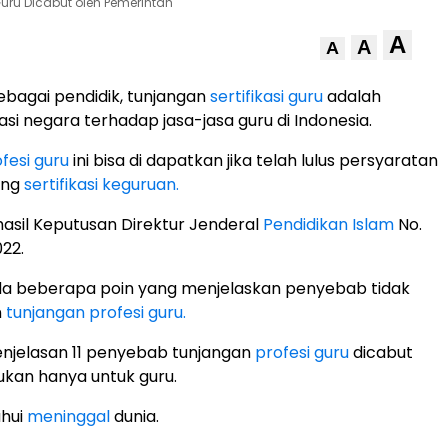
Guru Dicabut oleh Pemerintah
A
A
A
ebagai pendidik, tunjangan
sertifikasi guru
adalah
si negara terhadap jasa-jasa guru di Indonesia.
fesi guru
ini bisa di dapatkan jika telah lulus persyaratan
ang
sertifikasi keguruan.
asil Keputusan Direktur Jenderal
Pendidikan Islam
No.
22.
a beberapa poin yang menjelaskan penyebab tidak
n
tunjangan profesi guru.
enjelasan 11 penyebab tunjangan
profesi guru
dicabut
ukan hanya untuk guru.
ahui
meninggal
dunia.