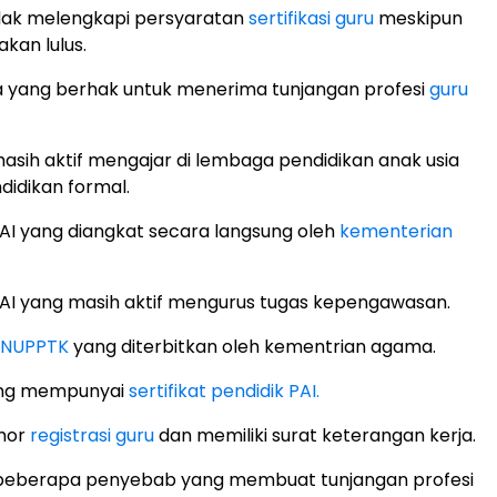
idak melengkapi persyaratan
sertifikasi guru
meskipun
akan lulus.
aja yang berhak untuk menerima tunjangan profesi
guru
sih aktif mengajar di lembaga pendidikan anak usia
ndidikan formal.
I yang diangkat secara langsung oleh
kementerian
I yang masih aktif mengurus tugas kepengawasan.
NUPPTK
yang diterbitkan oleh kementrian agama.
ang mempunyai
sertifikat pendidik PAI.
omor
registrasi guru
dan memiliki surat keterangan kerja.
as beberapa penyebab yang membuat tunjangan profesi