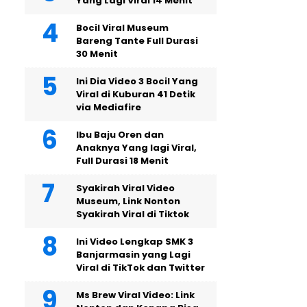
Yang Lagi Viral 14 Menit
Bocil Viral Museum
Bareng Tante Full Durasi
30 Menit
Ini Dia Video 3 Bocil Yang
Viral di Kuburan 41 Detik
via Mediafire
Ibu Baju Oren dan
Anaknya Yang lagi Viral,
Full Durasi 18 Menit
Syakirah Viral Video
Museum, Link Nonton
Syakirah Viral di Tiktok
Ini Video Lengkap SMK 3
Banjarmasin yang Lagi
Viral di TikTok dan Twitter
Ms Brew Viral Video: Link