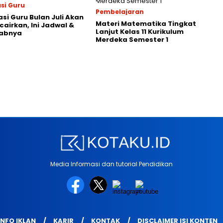
asi Guru
Pembelajaran
asi Guru Bulan Juli Akan
Materi Matematika Tingkat
cairkan, Ini Jadwal &
Lanjut Kelas 11 Kurikulum
abnya
Merdeka Semester 1
Media Informasi dan tutorial Pendidikan
INFO IKLAN
KARIR
KONTAK
DISCLAIMER ISI KONTEN