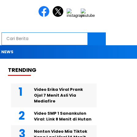
 NEWS
TRENDING
Video Erika Viral Prank
Ojol 7 Menit Asli Via
Mediafire
Video SMP 1 Sanankulon
Viral: Link 8 Menit di Hutan
Nonton Video Mia Tiktok