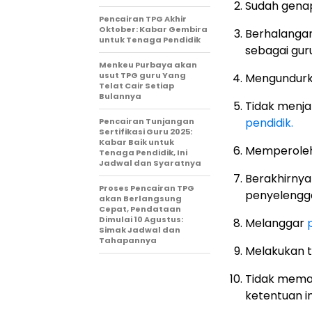
Sudah genap
Pencairan TPG Akhir
Oktober: Kabar Gembira
Berhalangan
untuk Tenaga Pendidik
sebagai guru
Menkeu Purbaya akan
usut TPG guru Yang
Mengundurka
Telat Cair Setiap
Bulannya
Tidak menja
pendidik.
Pencairan Tunjangan
Sertifikasi Guru 2025:
Kabar Baik untuk
Memperole
Tenaga Pendidik, Ini
Jadwal dan Syaratnya
Berakhirnya
Proses Pencairan TPG
penyeleng
akan Berlangsung
Cepat, Pendataan
Dimulai 10 Agustus:
Melanggar
Simak Jadwal dan
Tahapannya
Melakukan 
Tidak memas
ketentuan in