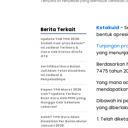
Ternyata Ini Penyebab yang Membuat Sertifikasi 
Kotakuid
– S
Berita Terkait
bentuk apresia
Update THR TPG 2026:
Sudah Cair atau Belum?
Tunjangan pro
Ini Jadwal Terbaru &
Cara Cek Status di Info
yang menunj
GTK
Berdasarkan h
Sertifikasi Guru Bulan
7475 tahun 20
Juli Akan Telat Dicairkan,
Ini Jadwal &
Penyebabnya
Yang mana ad
mendapatka
Kapan TPG Maret 2026
Cair? Update Terbaru
Buat Guru ASN PPPK yang
Dibawah ini p
Nunggu Cair Sebelum
Lebaran!
yang diberlak
Sahh!! TPG Guru Akan
Telah diket
Dicairkan Per Bulan Mulai
Januari 2026