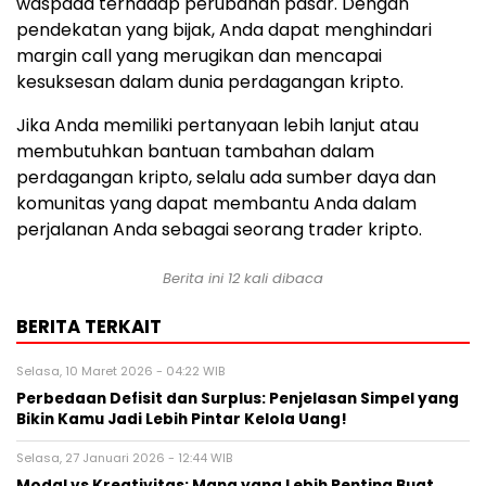
waspada terhadap perubahan pasar. Dengan
pendekatan yang bijak, Anda dapat menghindari
margin call yang merugikan dan mencapai
kesuksesan dalam dunia perdagangan kripto.
Jika Anda memiliki pertanyaan lebih lanjut atau
membutuhkan bantuan tambahan dalam
perdagangan kripto, selalu ada sumber daya dan
komunitas yang dapat membantu Anda dalam
perjalanan Anda sebagai seorang trader kripto.
Berita ini 12 kali dibaca
BERITA TERKAIT
Selasa, 10 Maret 2026 - 04:22 WIB
Perbedaan Defisit dan Surplus: Penjelasan Simpel yang
Bikin Kamu Jadi Lebih Pintar Kelola Uang!
Selasa, 27 Januari 2026 - 12:44 WIB
Modal vs Kreativitas: Mana yang Lebih Penting Buat