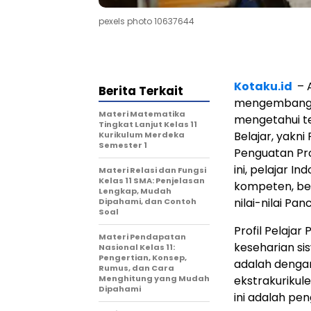
pexels photo 10637644
Kotaku.id
– 
Berita Terkait
mengembangka
Materi Matematika
mengetahui te
Tingkat Lanjut Kelas 11
Belajar, yakn
Kurikulum Merdeka
Semester 1
Penguatan Prof
ini, pelajar 
Materi Relasi dan Fungsi
Kelas 11 SMA: Penjelasan
kompeten, be
Lengkap, Mudah
nilai-nilai Panc
Dipahami, dan Contoh
Soal
Profil Pelaja
Materi Pendapatan
keseharian si
Nasional Kelas 11:
Pengertian, Konsep,
adalah denga
Rumus, dan Cara
Menghitung yang Mudah
ekstrakurikule
Dipahami
ini adalah pen