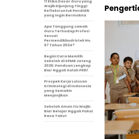
11 Etika Dasar Guru yang
Pengerti
Wajib Dijunjung Tinggi:
Refleksi untuk Pendidik
yang Ingin Bermakna
Apa Tanggung Jawab
Guru Terhadap Profesi
Sesuai
Permendikbudristek No.
67 Tahun 2024?
Begini Cara Memilih
Sekolah di SPMB Jateng
2026: Panduan Lengkap
Biar Nggak Salah Pilih!
Prospek Kerja Lulusan
Kriminologi di Indonesia
yang Semakin
Menjanjikan
Sekolah Aman Itu Wajib:
Biar Belajar Nggak Pakai
Rasa Takut