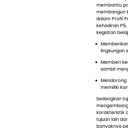
membantu par
membangun ka
dalam Profil 
kehadiran P5
kegiatan belaja
Memberikan 
lingkungan s
Memberi ke
sambil meng
Mendorong s
memiliki kar
Sedangkan tuj
mengembangka
karakteristik 
tujuan lain d
banyaknya pe