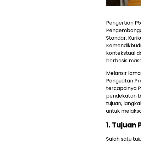
Pengertian P
Pengembangan 
Standar, Kuri
Kemendikbudris
kontekstual 
berbasis masa
Melansir lama
Penguatan Pro
tercapainya P
pendekatan be
tujuan, langk
untuk melaks
1. Tujuan 
Salah satu tu