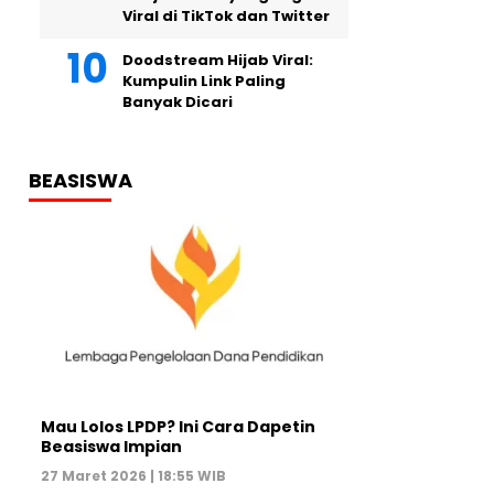
Viral di TikTok dan Twitter
Doodstream Hijab Viral:
Kumpulin Link Paling
Banyak Dicari
BEASISWA
Mau Lolos LPDP? Ini Cara Dapetin
Beasiswa Impian
27 Maret 2026 | 18:55 WIB