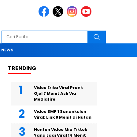
 NEWS
TRENDING
Video Erika Viral Prank
Ojol 7 Menit Asli Via
Mediafire
Video SMP 1 Sanankulon
Viral: Link 8 Menit di Hutan
Nonton Video Mia Tiktok
Yang Lagi Viral 14 Menit