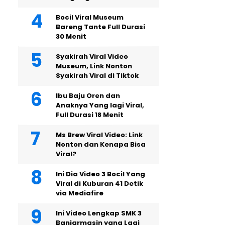
Bocil Viral Museum
Bareng Tante Full Durasi
30 Menit
Syakirah Viral Video
Museum, Link Nonton
Syakirah Viral di Tiktok
Ibu Baju Oren dan
Anaknya Yang lagi Viral,
Full Durasi 18 Menit
Ms Brew Viral Video: Link
Nonton dan Kenapa Bisa
Viral?
Ini Dia Video 3 Bocil Yang
Viral di Kuburan 41 Detik
via Mediafire
Ini Video Lengkap SMK 3
Banjarmasin yang Lagi