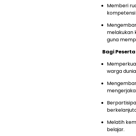
Memberi ru
kompetensi 
Mengembang
melakukan k
guna mempe
Bagi Peserta 
Memperkuat
warga dunia 
Mengembang
mengerjakan
Berpartisip
berkelanjut
Melatih ke
belajar.