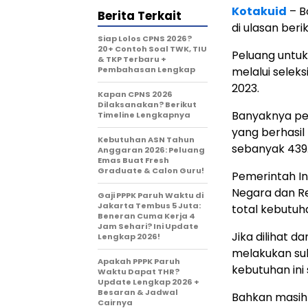
Kotakuid
– B
Berita Terkait
di ulasan beriku
Siap Lolos CPNS 2026?
20+ Contoh Soal TWK, TIU
Peluang untuk
& TKP Terbaru +
Pembahasan Lengkap
melalui selek
2023.
Kapan CPNS 2026
Dilaksanakan? Berikut
Banyaknya pe
Timeline Lengkapnya
yang berhasil
Kebutuhan ASN Tahun
sebanyak 439
Anggaran 2026: Peluang
Emas Buat Fresh
Graduate & Calon Guru!
Pemerintah I
Negara dan Re
Gaji PPPK Paruh Waktu di
Jakarta Tembus 5 Juta:
total kebutuh
Beneran Cuma Kerja 4
Jam Sehari? Ini Update
Jika dilihat d
Lengkap 2026!
melakukan sub
Apakah PPPK Paruh
kebutuhan ini 
Waktu Dapat THR?
Update Lengkap 2026 +
Besaran & Jadwal
Bahkan masih 
Cairnya