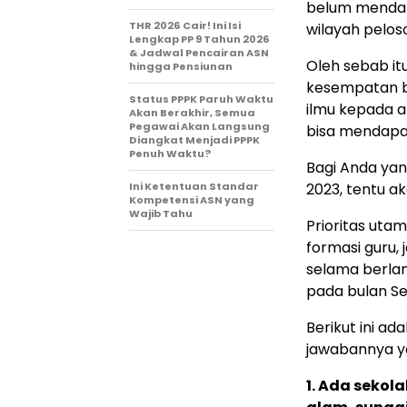
belum mendap
THR 2026 Cair! Ini Isi
wilayah peloso
Lengkap PP 9 Tahun 2026
& Jadwal Pencairan ASN
Oleh sebab it
hingga Pensiunan
kesempatan b
Status PPPK Paruh Waktu
ilmu kepada a
Akan Berakhir, Semua
Pegawai Akan Langsung
bisa mendapa
Diangkat Menjadi PPPK
Penuh Waktu?
Bagi Anda yan
Ini Ketentuan Standar
2023, tentu a
Kompetensi ASN yang
Wajib Tahu
Prioritas uta
formasi guru,
selama berlan
pada bulan Se
Berikut ini ad
jawabannya ya
1. Ada sekol