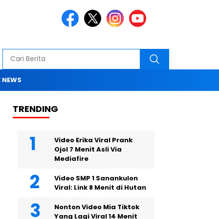
 NEWS
TRENDING
Video Erika Viral Prank
Ojol 7 Menit Asli Via
Mediafire
Video SMP 1 Sanankulon
Viral: Link 8 Menit di Hutan
Nonton Video Mia Tiktok
Yang Lagi Viral 14 Menit