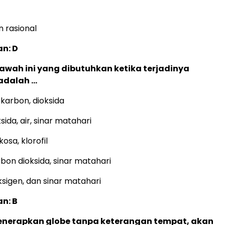
 rasional
n: D
 bawah ini yang dibutuhkan ketika terjadinya
 adalah …
, karbon, dioksida
sida, air, sinar matahari
kosa, klorofil
rbon dioksida, sinar matahari
oksigen, dan sinar matahari
n: B
enerapkan globe tanpa keterangan tempat, akan