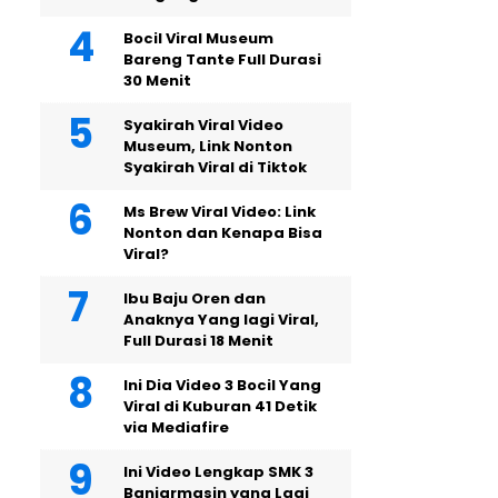
Bocil Viral Museum
Bareng Tante Full Durasi
30 Menit
Syakirah Viral Video
Museum, Link Nonton
Syakirah Viral di Tiktok
Ms Brew Viral Video: Link
Nonton dan Kenapa Bisa
Viral?
Ibu Baju Oren dan
Anaknya Yang lagi Viral,
Full Durasi 18 Menit
Ini Dia Video 3 Bocil Yang
Viral di Kuburan 41 Detik
via Mediafire
Ini Video Lengkap SMK 3
Banjarmasin yang Lagi