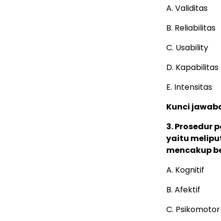
A. Validitas
B. Reliabilitas
C. Usability
D. Kapabilitas
E. Intensitas
Kunci jawaba
3. Prosedur p
yaitu melipu
mencakup ber
A. Kognitif
B. Afektif
C. Psikomotor