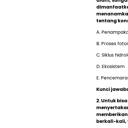
alam, sungai
dimanfaatka
menanamkan
tentang kon
A. Penampak
B. Proses foto
C. Siklus hidro
D. Ekosistem
E. Pencemara
Kunci jawaba
2. Untuk bis
menyertakan 
memberikan 
berkali-kali,