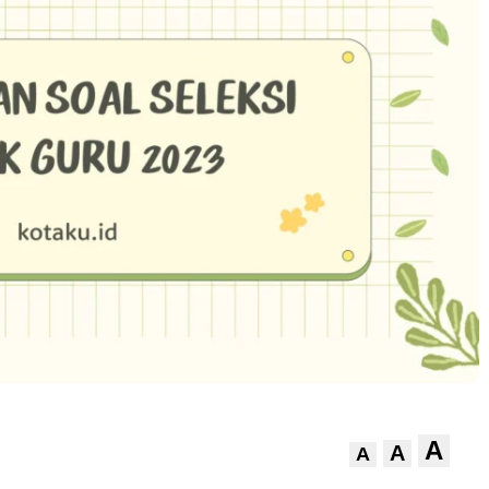
A
A
A