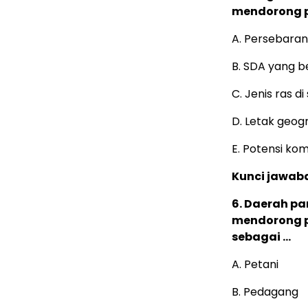
mendorong p
A. Persebaran
B. SDA yang b
C. Jenis ras d
D. Letak geog
E. Potensi ko
Kunci jawaba
6. Daerah pa
mendorong p
sebagai …
A. Petani
B. Pedagang