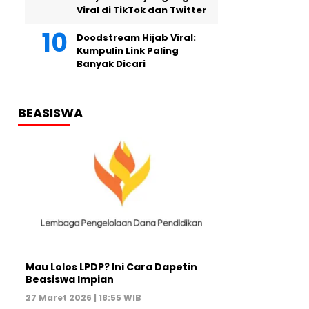
Viral di TikTok dan Twitter
Doodstream Hijab Viral:
Kumpulin Link Paling
Banyak Dicari
BEASISWA
Mau Lolos LPDP? Ini Cara Dapetin
Beasiswa Impian
27 Maret 2026 | 18:55 WIB