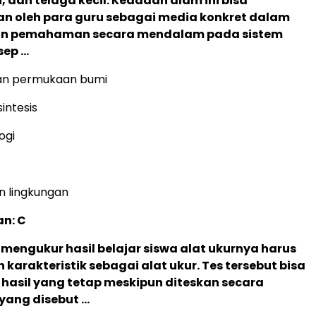
, dan telaga kecil. Keadaan alam ini bisa
n oleh para guru sebagai media konkret dalam
 pemahaman secara mendalam pada sistem
sep …
an permukaan bumi
sintesis
logi
n lingkungan
n: C
a mengukur hasil belajar siswa alat ukurnya harus
karakteristik sebagai alat ukur. Tes tersebut bisa
hasil yang tetap meskipun diteskan secara
 yang disebut …