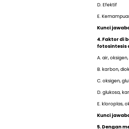
D. Efektif
E. Kemampuan
Kunci jawaba
4. Faktor di
fotosintesis
A. air, oksigen
B. karbon, diok
C. oksigen, glu
D. glukosa, ka
E. kloroplas, 
Kunci jawaba
5. Dengan m