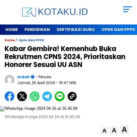
HOME
PENDIDIKAN
SERTIFIKASI GURU
CPNS DAN PPPK
/
Home
Cpns dan PPPK
Kabar Gembira! Kemenhub Buka
Rekrutmen CPNS 2024, Prioritaskan
Honorer Sesuai UU ASN
Indah
- Penulis
Jumat, 26 April 2024
- 16:47 WIB
WhatsApp Image 2024 04 26 at 16.45.09
A
A
A