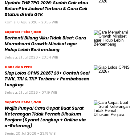
Update THR TPG 2026: Sudah Cair atau
Belum? Ini Jadwal Terbaru & Cara Cek
Status di Info GTK
Kamis, 6 Agu 2026 - 20:55 WIB
Seputar Pekerjaan
Berhenti Bilang ‘Aku Tidak Bisa’: Cara
Memahami Growth Mindset agar
Hidup Lebih Berkembang
Selasa, 21 Jul 2026 - 23:34 WIB
Cpns dan PPPK
Siap Lolos CPNS 2026? 20+ Contoh Soal
TWK, TIU & TKP Terbaru + Pembahasan
Lengkap
Selasa, 21 Jul 2026 - 07:19 WIB
Seputar Pekerjaan
Wajib Punya! Cara Cepat Buat Surat
Keterangan Tidak Pernah Dihukum
Penjara (Syarat Lengkap + Online via
e-Raterang)
Senin, 20 Jul 2026 - 23:18 WIB