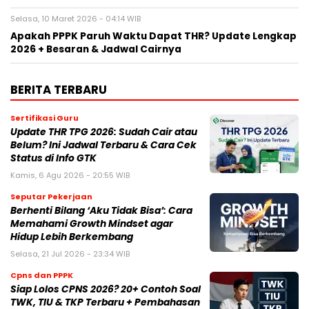
Selasa, 10 Maret 2026 - 04:14 WIB
Apakah PPPK Paruh Waktu Dapat THR? Update Lengkap
2026 + Besaran & Jadwal Cairnya
BERITA TERBARU
Sertifikasi Guru
Update THR TPG 2026: Sudah Cair atau
Belum? Ini Jadwal Terbaru & Cara Cek
Status di Info GTK
Kamis, 6 Agu 2026 - 20:55 WIB
Seputar Pekerjaan
Berhenti Bilang ‘Aku Tidak Bisa’: Cara
Memahami Growth Mindset agar
Hidup Lebih Berkembang
Selasa, 21 Jul 2026 - 23:34 WIB
Cpns dan PPPK
Siap Lolos CPNS 2026? 20+ Contoh Soal
TWK, TIU & TKP Terbaru + Pembahasan