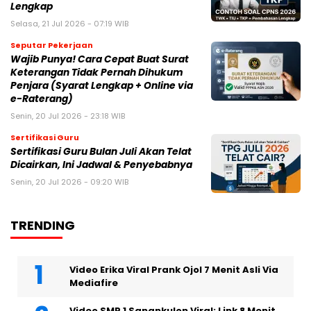
Lengkap
Selasa, 21 Jul 2026 - 07:19 WIB
Seputar Pekerjaan
Wajib Punya! Cara Cepat Buat Surat
Keterangan Tidak Pernah Dihukum
Penjara (Syarat Lengkap + Online via
e-Raterang)
Senin, 20 Jul 2026 - 23:18 WIB
Sertifikasi Guru
Sertifikasi Guru Bulan Juli Akan Telat
Dicairkan, Ini Jadwal & Penyebabnya
Senin, 20 Jul 2026 - 09:20 WIB
TRENDING
Video Erika Viral Prank Ojol 7 Menit Asli Via
Mediafire
Video SMP 1 Sanankulon Viral: Link 8 Menit