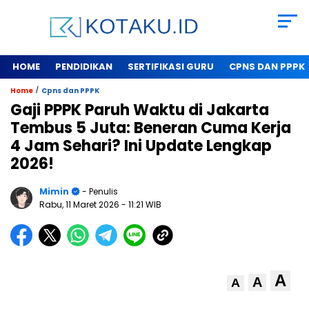
HOME
PENDIDIKAN
SERTIFIKASI GURU
CPNS DAN PPPK
/
Home
Cpns dan PPPK
Gaji PPPK Paruh Waktu di Jakarta
Tembus 5 Juta: Beneran Cuma Kerja
4 Jam Sehari? Ini Update Lengkap
2026!
Mimin
- Penulis
Rabu, 11 Maret 2026
- 11:21 WIB
A
A
A