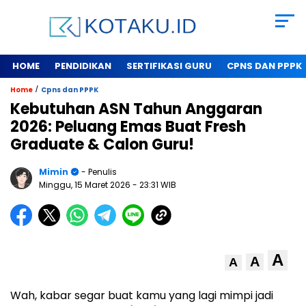
HOME
PENDIDIKAN
SERTIFIKASI GURU
CPNS DAN PPPK
/
Home
Cpns dan PPPK
Kebutuhan ASN Tahun Anggaran
2026: Peluang Emas Buat Fresh
Graduate & Calon Guru!
Mimin
- Penulis
Minggu, 15 Maret 2026
- 23:31 WIB
A
A
A
Wah, kabar segar buat kamu yang lagi mimpi jadi