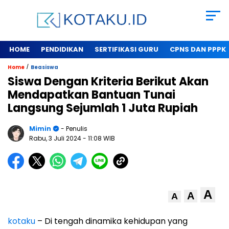
HOME
PENDIDIKAN
SERTIFIKASI GURU
CPNS DAN PPPK
/
Home
Beasiswa
Siswa Dengan Kriteria Berikut Akan
Mendapatkan Bantuan Tunai
Langsung Sejumlah 1 Juta Rupiah
Mimin
- Penulis
Rabu, 3 Juli 2024
- 11:08 WIB
A
A
A
kotaku
– Di tengah dinamika kehidupan yang