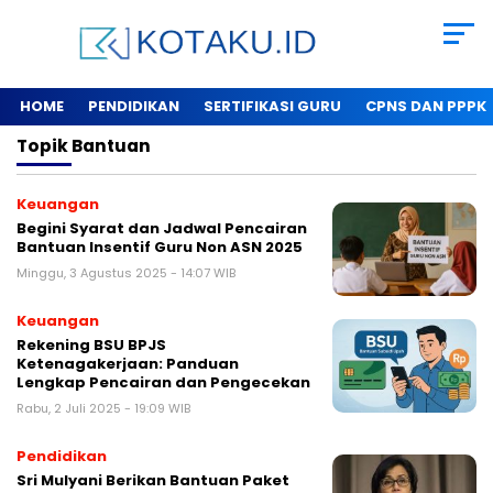
HOME
PENDIDIKAN
SERTIFIKASI GURU
CPNS DAN PPPK
Topik
Bantuan
Keuangan
Begini Syarat dan Jadwal Pencairan
Bantuan Insentif Guru Non ASN 2025
Minggu, 3 Agustus 2025 - 14:07 WIB
Keuangan
Rekening BSU BPJS
Ketenagakerjaan: Panduan
Lengkap Pencairan dan Pengecekan
Rabu, 2 Juli 2025 - 19:09 WIB
Pendidikan
Sri Mulyani Berikan Bantuan Paket