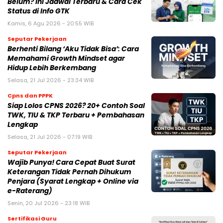
Belum? Ini Jadwal Terbaru & Cara Cek
Status di Info GTK
Kamis, 6 Agu 2026 - 20:55 WIB
Seputar Pekerjaan
Berhenti Bilang ‘Aku Tidak Bisa’: Cara
Memahami Growth Mindset agar
Hidup Lebih Berkembang
Selasa, 21 Jul 2026 - 23:34 WIB
Cpns dan PPPK
Siap Lolos CPNS 2026? 20+ Contoh Soal
TWK, TIU & TKP Terbaru + Pembahasan
Lengkap
Selasa, 21 Jul 2026 - 07:19 WIB
Seputar Pekerjaan
Wajib Punya! Cara Cepat Buat Surat
Keterangan Tidak Pernah Dihukum
Penjara (Syarat Lengkap + Online via
e-Raterang)
Senin, 20 Jul 2026 - 23:18 WIB
Sertifikasi Guru