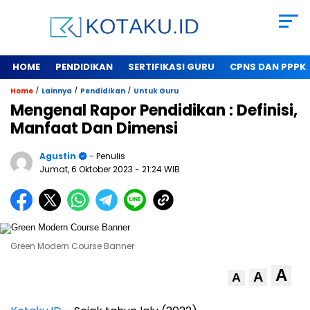
HOME
PENDIDIKAN
SERTIFIKASI GURU
CPNS DAN PPPK
/
/
/
Home
Lainnya
Pendidikan
Untuk Guru
Mengenal Rapor Pendidikan : Definisi,
Manfaat Dan Dimensi
Agustin
- Penulis
Jumat, 6 Oktober 2023
- 21:24 WIB
Green Modern Course Banner
A
A
A