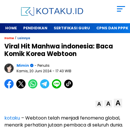
HOME
PENDIDIKAN
SERTIFIKASI GURU
CPNS DAN PPPK
/
Home
Lainnya
Viral Hit Manhwa indonesia: Baca
Komik Korea Webtoon
Mimin
- Penulis
Kamis, 20 Juni 2024
- 17:43 WIB
A
A
A
kotaku
– Webtoon telah menjadi fenomena global,
menarik perhatian jutaan pembaca di seluruh dunia.