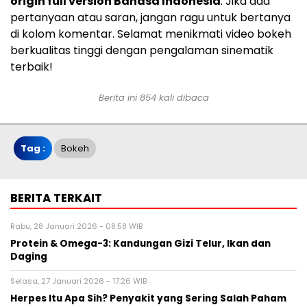
origin full version Bahasa Indonesia
. Jika ada
pertanyaan atau saran, jangan ragu untuk bertanya
di kolom komentar. Selamat menikmati video bokeh
berkualitas tinggi dengan pengalaman sinematik
terbaik!
Berita ini 854 kali dibaca
Tag :
Bokeh
BERITA TERKAIT
Rabu, 28 Januari 2026 - 08:58 WIB
Protein & Omega-3: Kandungan Gizi Telur, Ikan dan
Daging
Selasa, 27 Januari 2026 - 17:26 WIB
Herpes Itu Apa Sih? Penyakit yang Sering Salah Paham