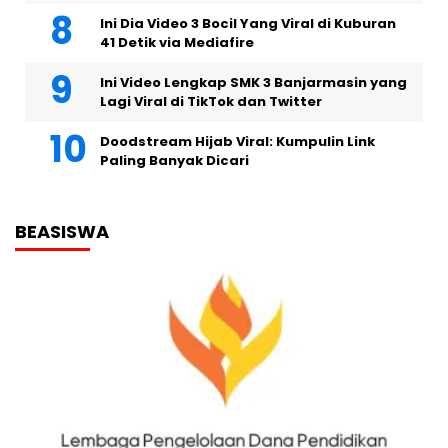
Ini Dia Video 3 Bocil Yang Viral di Kuburan
41 Detik via Mediafire
Ini Video Lengkap SMK 3 Banjarmasin yang
Lagi Viral di TikTok dan Twitter
Doodstream Hijab Viral: Kumpulin Link
Paling Banyak Dicari
BEASISWA