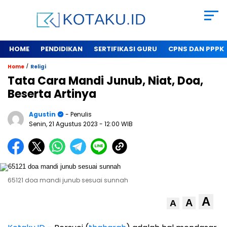
HOME
PENDIDIKAN
SERTIFIKASI GURU
CPNS DAN PPPK
/
Home
Religi
Tata Cara Mandi Junub, Niat, Doa,
Beserta Artinya
Agustin
- Penulis
Senin, 21 Agustus 2023
- 12:00 WIB
65121 doa mandi junub sesuai sunnah
A
A
A