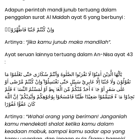
Adapun perintah mandi junub tertuang dalam
penggalan surat Al Maidah ayat 6 yang berbunyi :
وَاِنْ كُنْتُمْ جُنُبًا فَاطَّهَّرُوْاۗ
Artinya :
“jika kamu junub maka mandilah”.
Ayat seruan lainnya tertuang dalam An-Nisa ayat 43
:
يٰٓاَيُّهَا الَّذِيْنَ اٰمَنُوْا لَا تَقْرَبُوا الصَّلٰوةَ وَاَنْتُمْ سُكَارٰى حَتّٰى تَعْلَمُوْا مَا
تَقُوْلُوْنَ وَلَا جُنُبًا اِلَّا عَابِرِيْ سَبِيْلٍ حَتّٰى تَغْتَسِلُوْا ۗوَاِنْ كُنْتُمْ مَّرْضٰٓى اَوْ
عَلٰى سَفَرٍ اَوْ جَاۤءَ اَحَدٌ مِّنْكُمْ مِّنَ الْغَاۤىِٕطِ اَوْ لٰمَسْتُمُ النِّسَاۤءَ فَلَمْ
تَجِدُوْا مَاۤءً فَتَيَمَّمُوْا صَعِيْدًا طَيِّبًا فَامْسَحُوْا بِوُجُوْهِكُمْ وَاَيْدِيْكُمْ ۗ اِنَّ اللّٰهَ
كَانَ عَفُوًّا غَفُوْرًا
Artinya :
“Wahai orang yang beriman! Janganlah
kamu mendekati shalat ketika kamu dalam
keadaan mabuk, sampai kamu sadar apa yang
kamu ucapkan, dan jangan pula (kamu hampiri