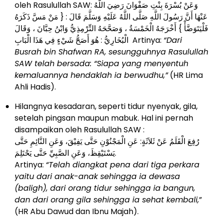
oleh Rasulullah SAW: وَعَنْ بُسْرَةَ بِنْتِ صَفْوَانَ رَضِيَ اللَّهُ
عَنْهَا أَنَّ رَسُولَ اللَّهِ صَلَّى اللَّهُ عَلَيْهِ وَسَلَّمَ قَالَ : { مَنْ مَسَّ ذَكَرَهُ
فَلْيَتَوَضَّأْ } أَخْرَجَهُ الْخَمْسَةُ ، وَصَحَّحَهُ التِّرْمِذِيُّ وَابْنُ حِبَّانَ ، وَقَالَ
الْبُخَارِيُّ : هُوَ أَصَحُّ شَيْءٍ فِي هَذَا الْبَابِ Artinya:
“Dari
Busrah bin Shafwan RA, sesungguhnya Rasulullah
SAW telah bersada: “Siapa yang menyentuh
kemaluannya hendaklah ia berwudhu,”
(HR Lima
Ahli Hadis).
Hilangnya kesadaran, seperti tidur nyenyak, gila,
setelah pingsan maupun mabuk. Hal ini pernah
disampaikan oleh Rasulullah SAW :
رُفِعَ الْقَلَمُ عَنْ ثَلاَثَةٍ: عَنِ الْمَجْنُوْنِ حَتَّى يَفِيْقَ، وَعَنِ النَّائِمِ حَتَّى
يَسْتَيْقِظَ، وَعَنِ الصَّبِيِّ حَتَّى يَحْتَلِمَ.
Artinya:
“Telah diangkat pena dari tiga perkara
yaitu dari anak-anak sehingga ia dewasa
(baligh), dari orang tidur sehingga ia bangun,
dan dari orang gila sehingga ia sehat kembali,
”
(HR Abu Dawud dan Ibnu Majah).