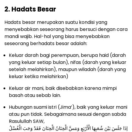
2. Hadats Besar
Hadats besar merupakan suatu kondisi yang
menyebabkan seseorang harus bersuci dengan cara
mandi wajib. Hal-hal yang bisa menyebabkan
seseorang berhadats besar adalah:
Keluar darah bagi perempuan, berupa haid (darah
yang keluar setiap bulan), nifas (darah yang keluar
setelah melahirkan), maupun wiladah (darah yang
keluar ketika melahirkan)
Keluar air mani, baik disebabkan karena mimpi
basah atau sebab lain.
Hubungan suami istri (Jima’), baik yang keluar mani
atau pun tidak. Sebagaimana sesuai dengan sabda
Rasulullah SAW,
إذَا جَلَسَ بَيْنَ شُعَبِهَا الْأَرْبَعِ وَمَسَّ الْخِتَانُ الْخِتَانَ فَقَدْ وَجَبَ الْغُسْلُ