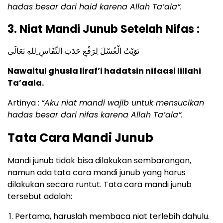
hadas besar dari haid karena Allah Ta’ala”.
3. Niat Mandi Junub Setelah Nifas :
نَوَيْتُ الْغُسْلَ لِرَفْعِ حَدَثِ النِّفَاسِ ِللهِ تَعَالَى
Nawaitul ghusla liraf’i hadatsin nifaasi lillahi
Ta’aala.
Artinya :
“Aku niat mandi wajib untuk mensucikan
hadas besar dari nifas karena Allah Ta’ala”.
Tata Cara Mandi Junub
Mandi junub tidak bisa dilakukan sembarangan,
namun ada tata cara mandi junub yang harus
dilakukan secara runtut. Tata cara mandi junub
tersebut adalah:
Pertama, haruslah membaca niat terlebih dahulu.