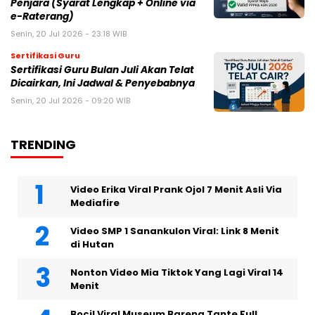
Penjara (Syarat Lengkap + Online via
e-Raterang)
Senin, 20 Jul 2026 - 23:18 WIB
Sertifikasi Guru
Sertifikasi Guru Bulan Juli Akan Telat
Dicairkan, Ini Jadwal & Penyebabnya
Senin, 20 Jul 2026 - 09:20 WIB
TRENDING
Video Erika Viral Prank Ojol 7 Menit Asli Via
Mediafire
Video SMP 1 Sanankulon Viral: Link 8 Menit
di Hutan
Nonton Video Mia Tiktok Yang Lagi Viral 14
Menit
Bocil Viral Museum Bareng Tante Full