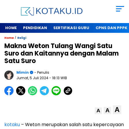
HOME
PENDIDIKAN
SERTIFIKASI GURU
CPNS DAN PPPK
/
Home
Religi
Makna Weton Tulang Wangi Satu
Suro dan Kaitannya dengan Malam
Satu Suro
Mimin
- Penulis
Jumat, 5 Juli 2024
- 18:13 WIB
A
A
A
kotaku
– Weton merupakan salah satu kepercayaan