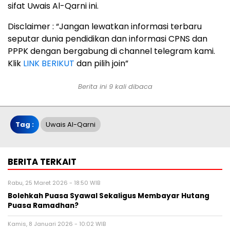
sifat Uwais Al-Qarni ini.
Disclaimer : “Jangan lewatkan informasi terbaru
seputar dunia pendidikan dan informasi CPNS dan
PPPK dengan bergabung di channel telegram kami.
Klik
LINK BERIKUT
dan pilih join”
Berita ini 9 kali dibaca
Tag :
Uwais Al-Qarni
BERITA TERKAIT
Rabu, 25 Maret 2026 - 18:50 WIB
Bolehkah Puasa Syawal Sekaligus Membayar Hutang
Puasa Ramadhan?
Kamis, 8 Januari 2026 - 10:02 WIB