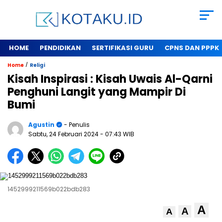
HOME
PENDIDIKAN
SERTIFIKASI GURU
CPNS DAN PPPK
/
Home
Religi
Kisah Inspirasi : Kisah Uwais Al-Qarni
Penghuni Langit yang Mampir Di
Bumi
Agustin
- Penulis
Sabtu, 24 Februari 2024
- 07:43 WIB
1452999211569b022bdb283
A
A
A