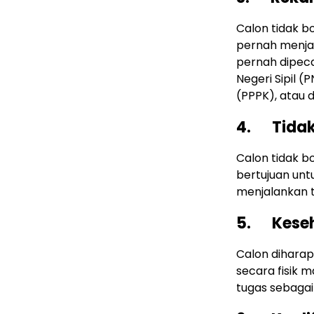
Calon tidak b
pernah menjal
pernah dipeca
Negeri Sipil 
(PPPK), atau d
4. Tidak 
Calon tidak bo
bertujuan unt
menjalankan t
5. Keseh
Calon diharap
secara fisik
tugas sebagai