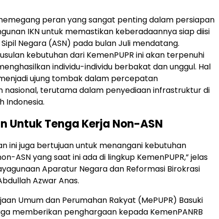
megang peran yang sangat penting dalam persiapan
gunan IKN untuk memastikan keberadaannya siap diisi
 Sipil Negara (ASN) pada bulan Juli mendatang.
usulan kebutuhan dari KemenPUPR ini akan terpenuhi
menghasilkan individu-individu berbakat dan unggul. Hal
 menjadi ujung tombak dalam percepatan
asional, terutama dalam penyediaan infrastruktur di
h Indonesia.
in Untuk Tenga Kerja Non-ASN
ulan ini juga bertujuan untuk menangani kebutuhan
non-ASN yang saat ini ada di lingkup KemenPUPR,” jelas
yagunaan Aparatur Negara dan Reformasi Birokrasi
bdullah Azwar Anas.
rjaan Umum dan Perumahan Rakyat (MePUPR) Basuki
juga memberikan penghargaan kepada KemenPANRB