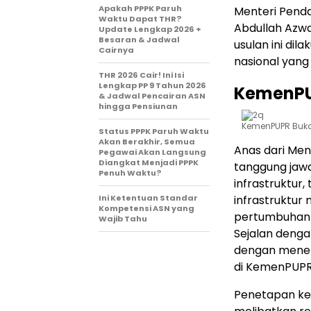
Apakah PPPK Paruh
Menteri Penda
Waktu Dapat THR?
Abdullah Azw
Update Lengkap 2026 +
Besaran & Jadwal
usulan ini di
Cairnya
nasional yang
THR 2026 Cair! Ini Isi
Lengkap PP 9 Tahun 2026
KemenPU
& Jadwal Pencairan ASN
hingga Pensiunan
KemenPUPR Buka
Status PPPK Paruh Waktu
Akan Berakhir, Semua
Anas dari Me
Pegawai Akan Langsung
Diangkat Menjadi PPPK
tanggung ja
Penuh Waktu?
infrastruktur,
Ini Ketentuan Standar
infrastruktur
Kompetensi ASN yang
pertumbuhan e
Wajib Tahu
Sejalan deng
dengan menet
di KemenPUPR
Penetapan ke