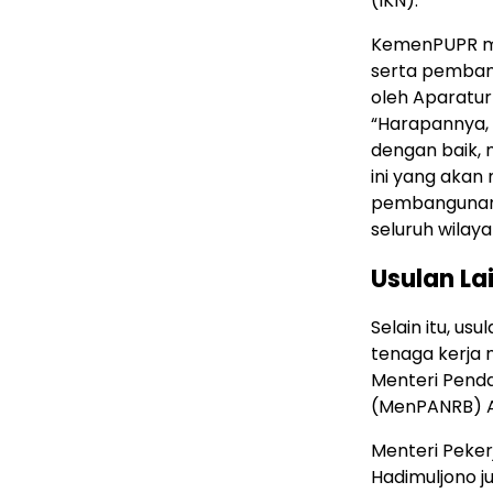
(IKN).
KemenPUPR me
serta pemban
oleh Aparatur
“Harapannya, 
dengan baik, 
ini yang akan
pembangunan n
seluruh wilaya
Usulan La
Selain itu, us
tenaga kerja 
Menteri Penda
(MenPANRB) A
Menteri Peke
Hadimuljono 