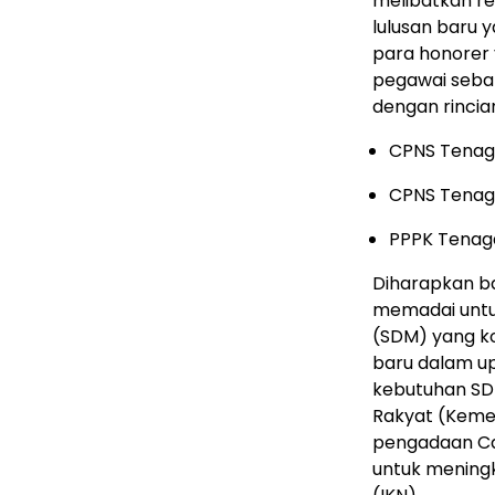
melibatkan r
lulusan baru 
para honorer 
pegawai seban
dengan rincia
CPNS Tenaga
CPNS Tenag
PPPK Tenaga
Diharapkan b
memadai unt
(SDM) yang k
baru dalam u
kebutuhan SD
Rakyat (Kemen
pengadaan Cal
untuk meningk