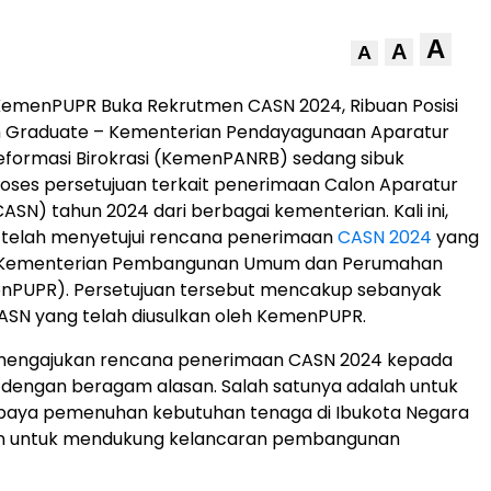
A
A
A
emenPUPR Buka Rekrutmen CASN 2024, Ribuan Posisi
h Graduate – Kementerian Pendayagunaan Aparatur
eformasi Birokrasi (KemenPANRB) sedang sibuk
ses persetujuan terkait penerimaan Calon Aparatur
CASN) tahun 2024 dari berbagai kementerian. Kali ini,
elah menyetujui rencana penerimaan
CASN 2024
yang
h Kementerian Pembangunan Umum dan Perumahan
nPUPR). Persetujuan tersebut mencakup sebanyak
 CASN yang telah diusulkan oleh KemenPUPR.
engajukan rencana penerimaan CASN 2024 kepada
engan beragam alasan. Salah satunya adalah untuk
aya pemenuhan kebutuhan tenaga di Ibukota Negara
n untuk mendukung kelancaran pembangunan