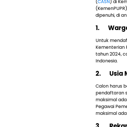
(
CASN
) di K
(KemenPUPR) 
dipenuhi, di a
1. Warga
Untuk mendaft
Kementerian
tahun 2024, c
Indonesia.
2. Usia 
Calon harus b
pendaftaran s
maksimal adal
Pegawai Pemer
maksimal adal
3. Rekam