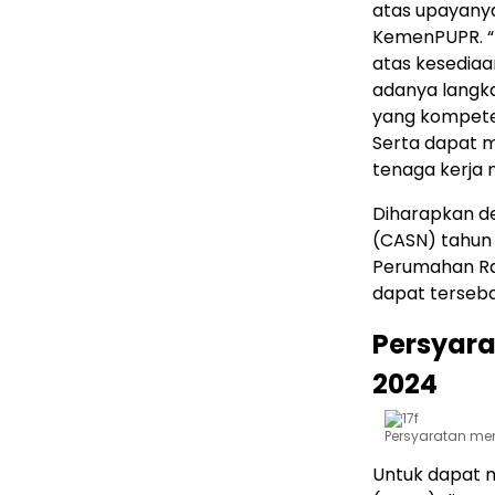
atas upayany
KemenPUPR. “
atas kesedia
adanya langka
yang kompete
Serta dapat m
tenaga kerja
Diharapkan d
(CASN) tahun
Perumahan Rak
dapat terseba
Persyar
2024
Persyaratan me
Untuk dapat m