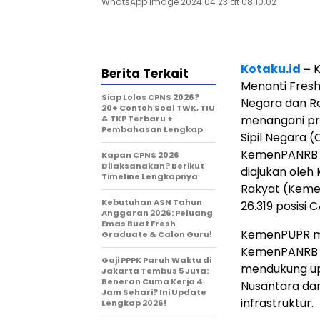
WhatsApp Image 2024 04 23 at 08.10.02
Kotaku.id
–
K
Berita Terkait
Menanti Fres
Siap Lolos CPNS 2026?
Negara dan R
20+ Contoh Soal TWK, TIU
menangani pro
& TKP Terbaru +
Pembahasan Lengkap
Sipil Negara (
KemenPANRB t
Kapan CPNS 2026
Dilaksanakan? Berikut
diajukan ole
Timeline Lengkapnya
Rakyat (Keme
Kebutuhan ASN Tahun
26.319 posisi
Anggaran 2026: Peluang
Emas Buat Fresh
KemenPUPR m
Graduate & Calon Guru!
KemenPANRB d
Gaji PPPK Paruh Waktu di
mendukung up
Jakarta Tembus 5 Juta:
Beneran Cuma Kerja 4
Nusantara da
Jam Sehari? Ini Update
infrastruktur.
Lengkap 2026!