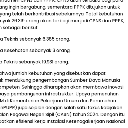
ekrutmen CPNS dan PPPK. CPNS akan terbuka bagi para
yang ingin bergabung, sementara PPPK ditujukan untuk
yang telah berkontribusi sebelumnya. Total kebutuhan
yak 26.319 orang akan terbagi menjadi CPNS dan PPPK,
n sebagai berikut:
 Teknis sebanyak 6.385 orang.
a Kesehatan sebanyak 3 orang.
 Teknis sebanyak 19.931 orang.
ahwa jumlah kebutuhan yang disebutkan dapat
uk mendukung pengembangan Sumber Daya Manusia
ompeten. Sehingga diharapkan akan membawa inovasi
paya pembangunan infrastruktur. Upaya pemenuhan
M di Kementerian Pekerjaan Umum dan Perumahan
PUPR) juga sejalan dengan salah satu fokus kebijakan
on Pegawai Negeri Sipil (CASN) tahun 2024. Dengan itu
atkan efisiensi kerja Instalasi Ketenagakerjaan Nasional