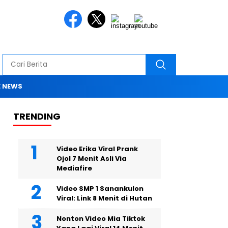
 NEWS
TRENDING
Video Erika Viral Prank
Ojol 7 Menit Asli Via
Mediafire
Video SMP 1 Sanankulon
Viral: Link 8 Menit di Hutan
Nonton Video Mia Tiktok