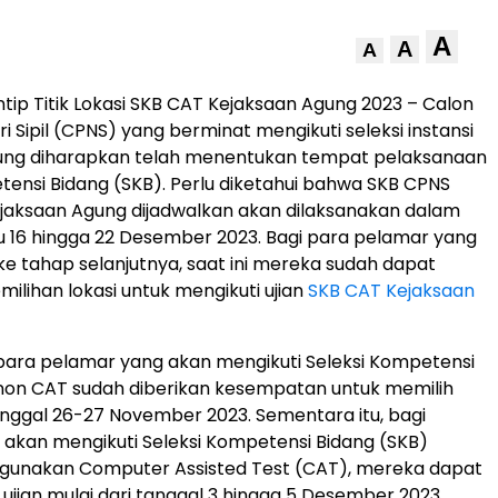
A
A
A
ntip Titik Lokasi SKB CAT Kejaksaan Agung 2023 – Calon
 Sipil (CPNS) yang berminat mengikuti seleksi instansi
ung diharapkan telah menentukan tempat pelaksanaan
tensi Bidang (SKB). Perlu diketahui bahwa SKB CPNS
jaksaan Agung dijadwalkan akan dilaksanakan dalam
 16 hingga 22 Desember 2023. Bagi para pelamar yang
 ke tahap selanjutnya, saat ini mereka sudah dapat
ilihan lokasi untuk mengikuti ujian
SKB CAT Kejaksaan
para pelamar yang akan mengikuti Seleksi Kompetensi
non CAT sudah diberikan kesempatan untuk memilih
anggal 26-27 November 2023. Sementara itu, bagi
akan mengikuti Seleksi Kompetensi Bidang (SKB)
unakan Computer Assisted Test (CAT), mereka dapat
 ujian mulai dari tanggal 3 hingga 5 Desember 2023.