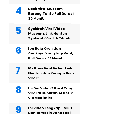
Bocil Viral Museum
Bareng Tante Full Durasi
30 Menit
Syakirah Viral Video
Museum, Link Nonton
Syakirah Viral di Tiktok
Ibu Baju Oren dan
Anaknya Yang lagi Viral,
Full Durasi 18 Menit
Ms Brew Viral Video: Link
Nonton dan Kenapa Bisa
Viral?
Ini Dia Video 3 Bocil Yang
Viral di Kuburan 41 Detik
via Mediafire
Ini Video Lengkap SMK 3
Banjarmasin yang Lagi