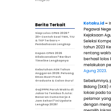
Kotaku.id
–
I
Berita Terkait
Pegawai Negeri
Siap Lolos CPNS 2026?
Kejaksaan Ag
20+ Contoh Soal TWK, TIU
Seleksi Kompe
& TKP Terbaru +
Pembahasan Lengkap
tahun 2023 Ke
rentang waktu
Kapan CPNS 2026
Dilaksanakan? Berikut
berhasil lolos
Timeline Lengkapnya
melakukan pem
Kebutuhan ASN Tahun
Agung 2023
.
Anggaran 2026: Peluang
Emas Buat Fresh
Sebelumnya, 
Graduate & Calon Guru!
Bidang (SKB) 
Gaji PPPK Paruh Waktu di
lokasi pada t
Jakarta Tembus 5 Juta:
Beneran Cuma Kerja 4
pelamar yang 
Jam Sehari? Ini Update
dengan mengg
Lengkap 2026!
memilih lokasi