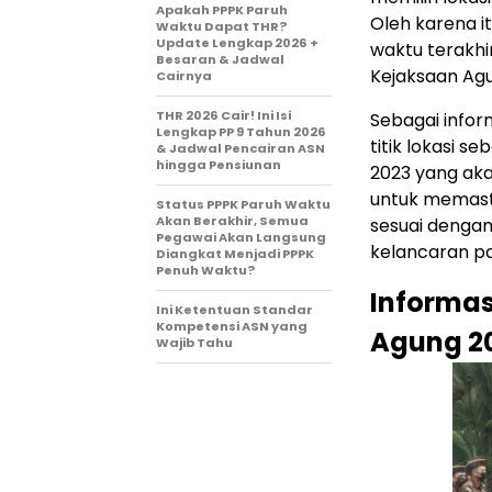
Apakah PPPK Paruh
Oleh karena i
Waktu Dapat THR?
Update Lengkap 2026 +
waktu terakhi
Besaran & Jadwal
Kejaksaan Agu
Cairnya
THR 2026 Cair! Ini Isi
Sebagai info
Lengkap PP 9 Tahun 2026
titik lokasi 
& Jadwal Pencairan ASN
hingga Pensiunan
2023 yang aka
untuk memast
Status PPPK Paruh Waktu
Akan Berakhir, Semua
sesuai dengan
Pegawai Akan Langsung
kelancaran par
Diangkat Menjadi PPPK
Penuh Waktu?
Informas
Ini Ketentuan Standar
Kompetensi ASN yang
Agung 2
Wajib Tahu