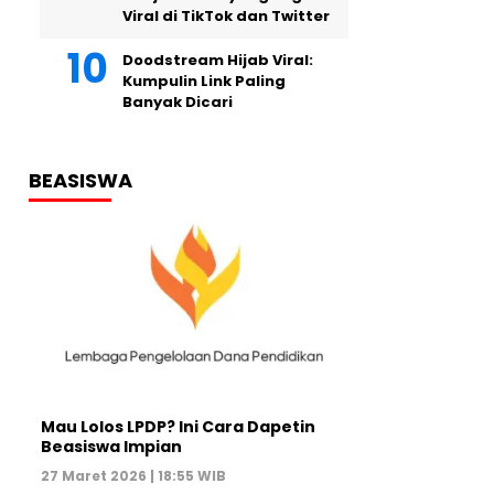
Viral di TikTok dan Twitter
Doodstream Hijab Viral:
Kumpulin Link Paling
Banyak Dicari
BEASISWA
Mau Lolos LPDP? Ini Cara Dapetin
Beasiswa Impian
27 Maret 2026 | 18:55 WIB