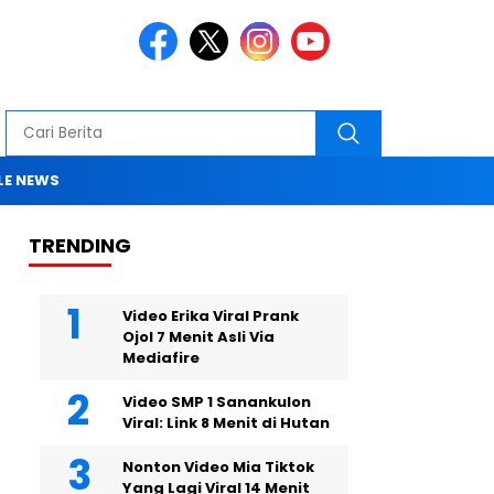
E NEWS
TRENDING
Video Erika Viral Prank
Ojol 7 Menit Asli Via
Mediafire
Video SMP 1 Sanankulon
Viral: Link 8 Menit di Hutan
Nonton Video Mia Tiktok
Yang Lagi Viral 14 Menit