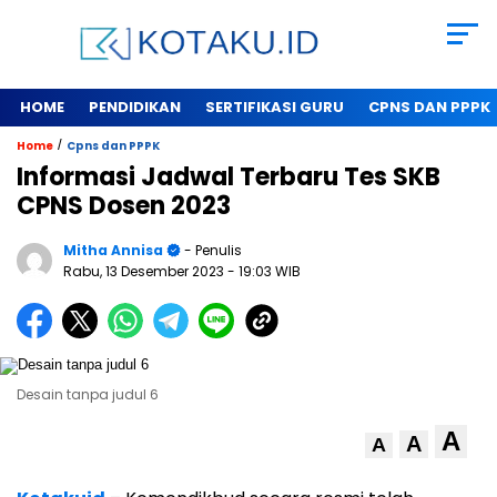
HOME
PENDIDIKAN
SERTIFIKASI GURU
CPNS DAN PPPK
/
Home
Cpns dan PPPK
Informasi Jadwal Terbaru Tes SKB
CPNS Dosen 2023
Mitha Annisa
- Penulis
Rabu, 13 Desember 2023
- 19:03 WIB
Desain tanpa judul 6
A
A
A