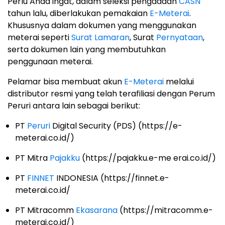
Perlu Anda ingat, dalam seleksi pengadaan
CASN
tahun lalu, diberlakukan pemakaian
E-Meterai
.
Khususnya dalam dokumen yang menggunakan
meterai seperti
Surat Lamaran
, Surat
Pernyataan
,
serta dokumen lain yang membutuhkan
penggunaan meterai.
Pelamar bisa membuat akun
E-Meterai
melalui
distributor resmi yang telah terafiliasi dengan Perum
Peruri antara lain sebagai berikut:
PT
Peruri
Digital Security (PDS) (https://e-
meterai.co.id/)
PT Mitra
Pajakku
(https://pajakku.e-me erai.co.id/)
PT
FINNET
INDONESIA (https://finnet.e-
meterai.co.id/
PT Mitracomm
Ekasarana
(https://mitracomm.e-
meterai.co.id/)