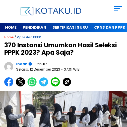
HOME
PENDIDIKAN
SERTIFIKASI GURU
CPNS DAN PPPK
/
Home
Cpns dan PPPK
370 Instansi Umumkan Hasil Seleksi
PPPK 2023? Apa Saja?
Indah
- Penulis
Selasa, 12 Desember 2023
- 07:01 WIB