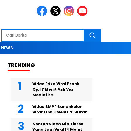
 NEWS
TRENDING
Video Erika Viral Prank
Ojol 7 Menit Asli Via
Mediafire
Video SMP 1 Sanankulon
Viral: Link 8 Menit di Hutan
Nonton Video Mia Tiktok
Yang Lagi Viral 14 Menit