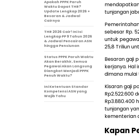
Apakah PPPK Paruh
mendapatkan T
Waktu Dapat THR?
tunjangan jab
Update Lengkap 2026 +
Besaran & Jadwal
Cairnya
Pemerintahan 
sebesar Rp. 52 
THR 2026 Cair! Ini Isi
Lengkap PP 9 Tahun 2026
untuk pegawai 
& Jadwal Pencairan ASN
hingga Pensiunan
25,8 Triliun u
Status PPPK Paruh Waktu
Besaran gaji 
Akan Berakhir, Semua
kerjanya. Hal
Pegawai Akan Langsung
Diangkat Menjadi PPPK
dimana mulai 
Penuh Waktu?
Kisaran gaji 
Ini Ketentuan Standar
Kompetensi ASN yang
Rp2.522.600 da
Wajib Tahu
Rp3.880.400 h
tunjangan yan
kementerian 
Kapan Pe