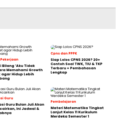
Cpns dan PPPK
 Pekerjaan
Siap Lolos CPNS 2026? 20+
Contoh Soal TWK, TIU & TKP
i Bilang ‘Aku Tidak
Terbaru + Pembahasan
Cara Memahami Growth
Lengkap
 agar Hidup Lebih
bang
asi Guru
Pembelajaran
asi Guru Bulan Juli Akan
Materi Matematika Tingkat
cairkan, Ini Jadwal &
Lanjut Kelas 11 Kurikulum
abnya
Merdeka Semester 1