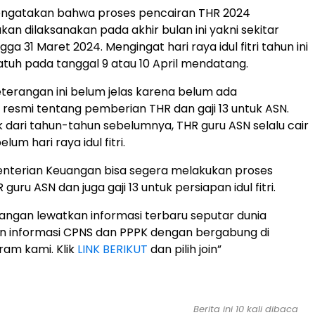
mengatakan bahwa proses pencairan THR 2024
kan dilaksanakan pada akhir bulan ini yakni sekitar
gga 31 Maret 2024. Mengingat hari raya idul fitri tahun ini
jatuh pada tanggal 9 atau 10 April mendatang.
terangan ini belum jelas karena belum ada
esmi tentang pemberian THR dan gaji 13 untuk ASN.
 dari tahun-tahun sebelumnya, THR guru ASN selalu cair
lum hari raya idul fitri.
terian Keuangan bisa segera melakukan proses
guru ASN dan juga gaji 13 untuk persiapan idul fitri.
“Jangan lewatkan informasi terbaru seputar dunia
n informasi CPNS dan PPPK dengan bergabung di
ram kami. Klik
LINK BERIKUT
dan pilih join”
Berita ini 10 kali dibaca