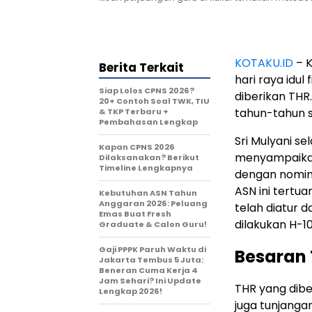
KOTAKU.ID
– K
Berita Terkait
hari raya idul
Siap Lolos CPNS 2026?
diberikan THR.
20+ Contoh Soal TWK, TIU
tahun-tahun 
& TKP Terbaru +
Pembahasan Lengkap
Sri Mulyani s
Kapan CPNS 2026
menyampaikan
Dilaksanakan? Berikut
Timeline Lengkapnya
dengan nomina
ASN ini tertu
Kebutuhan ASN Tahun
Anggaran 2026: Peluang
telah diatur 
Emas Buat Fresh
dilakukan H-10 
Graduate & Calon Guru!
Gaji PPPK Paruh Waktu di
Besaran 
Jakarta Tembus 5 Juta:
Beneran Cuma Kerja 4
Jam Sehari? Ini Update
THR yang diber
Lengkap 2026!
juga tunjanga