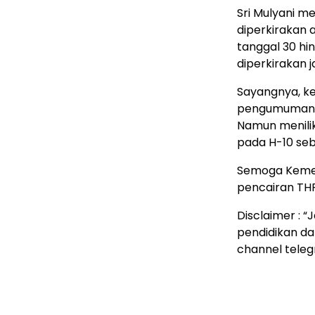
Sri Mulyani 
diperkirakan a
tanggal 30 hin
diperkirakan 
Sayangnya, ke
pengumuman r
Namun menilik
pada H-10 sebe
Semoga Kemen
pencairan THR 
Disclaimer : 
pendidikan da
channel teleg