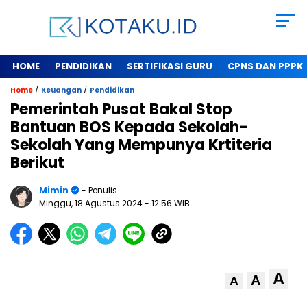
HOME
PENDIDIKAN
SERTIFIKASI GURU
CPNS DAN PPPK
/
/
Home
Keuangan
Pendidikan
Pemerintah Pusat Bakal Stop
Bantuan BOS Kepada Sekolah-
Sekolah Yang Mempunya Krtiteria
Berikut
Mimin
- Penulis
Minggu, 18 Agustus 2024
- 12:56 WIB
A
A
A