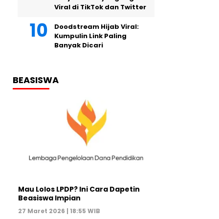
Viral di TikTok dan Twitter
Doodstream Hijab Viral:
Kumpulin Link Paling
Banyak Dicari
BEASISWA
Mau Lolos LPDP? Ini Cara Dapetin
Beasiswa Impian
27 Maret 2026 | 18:55 WIB