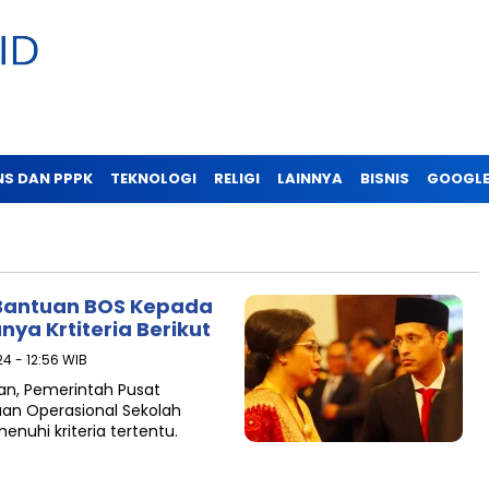
NS DAN PPPK
TEKNOLOGI
RELIGI
LAINNYA
BISNIS
GOOGLE
 Bantuan BOS Kepada
a Krtiteria Berikut
4 - 12:56 WIB
an, Pemerintah Pusat
an Operasional Sekolah
uhi kriteria tertentu.