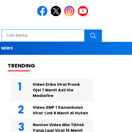
 NEWS
TRENDING
Video Erika Viral Prank
Ojol 7 Menit Asli Via
Mediafire
Video SMP 1 Sanankulon
Viral: Link 8 Menit di Hutan
Nonton Video Mia Tiktok
Yang Lagi Viral 14 Menit