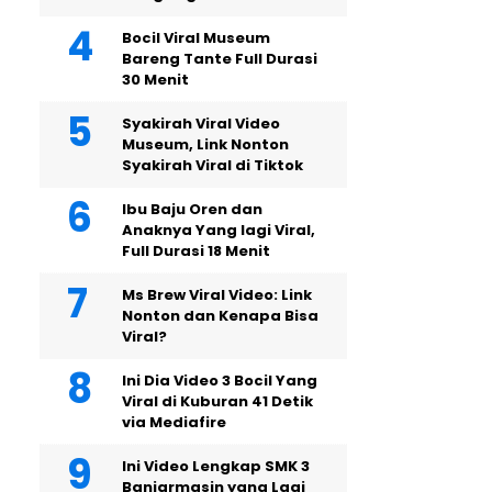
Bocil Viral Museum
Bareng Tante Full Durasi
30 Menit
Syakirah Viral Video
Museum, Link Nonton
Syakirah Viral di Tiktok
Ibu Baju Oren dan
Anaknya Yang lagi Viral,
Full Durasi 18 Menit
Ms Brew Viral Video: Link
Nonton dan Kenapa Bisa
Viral?
Ini Dia Video 3 Bocil Yang
Viral di Kuburan 41 Detik
via Mediafire
Ini Video Lengkap SMK 3
Banjarmasin yang Lagi