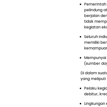
Pemerintah 
pelindung a
berjalan de
tidak mempu
kegiatan ek
Seluruh ind
memiliki be
kemampuan d
Mempunyai 
(sumber day
Di dalam sua
yang meliputi 
Pelaku kegi
debitur, kred
Lingkungan 