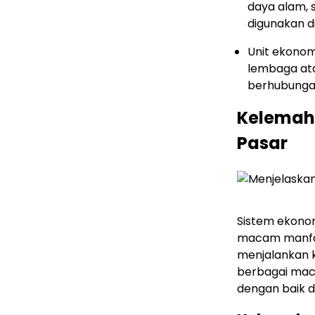
daya alam, 
digunakan d
Unit ekonom
lembaga ata
berhubunga
Kelemah
Pasar
Sistem ekono
macam manfaa
menjalankan 
berbagai mac
dengan baik d