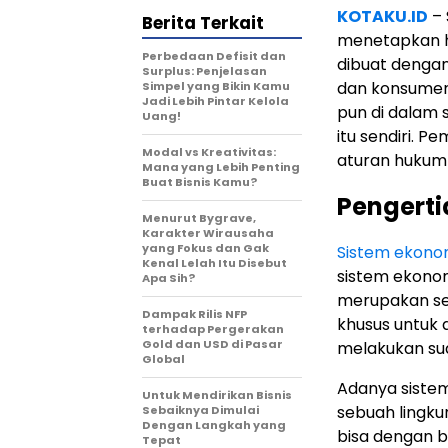
KOTAKU.ID
– 
Berita Terkait
menetapkan h
Perbedaan Defisit dan
dibuat dengan
Surplus: Penjelasan
dan konsumen
Simpel yang Bikin Kamu
Jadi Lebih Pintar Kelola
pun di dalam 
Uang!
itu sendiri.
Modal vs Kreativitas:
aturan hukum 
Mana yang Lebih Penting
Buat Bisnis Kamu?
Pengerti
Menurut Bygrave,
Karakter Wirausaha
yang Fokus dan Gak
Sistem ekono
Kenal Lelah Itu Disebut
sistem ekonom
Apa Sih?
merupakan seb
Dampak Rilis NFP
khusus untuk
terhadap Pergerakan
Gold dan USD di Pasar
melakukan su
Global
Adanya siste
Untuk Mendirikan Bisnis
sebuah lingk
Sebaiknya Dimulai
Dengan Langkah yang
bisa dengan 
Tepat