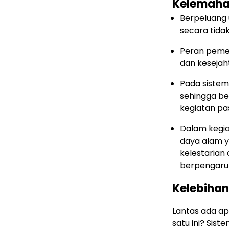
Kelemah
Berpeluang 
secara tida
Peran peme
dan keseja
Pada sistem 
sehingga be
kegiatan pa
Dalam kegi
daya alam y
kelestarian
berpengaru
Kelebihan
Lantas ada ap
satu ini? Sist