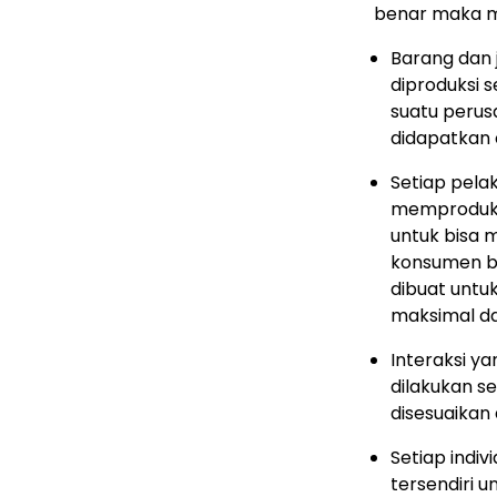
benar maka m
Barang dan 
diproduksi s
suatu perus
didapatkan 
Setiap pela
memproduksi
untuk bisa 
konsumen bi
dibuat unt
maksimal da
Interaksi y
dilakukan s
disesuaika
Setiap indi
tersendiri 