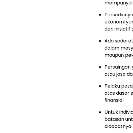
mempunyai je
Tersedianya 
ekonomi yan
dari inisiati
Ada sederet
dalam masy
maupun peke
Persaingan 
atau jasa d
Pelaku pasa
atas dasar
finansial
Untuk indiv
batasan unt
didapatnya