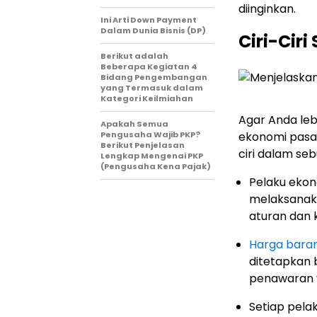
diinginkan.
Ini Arti Down Payment
Dalam Dunia Bisnis (DP)
Ciri-Cir
Berikut adalah
Beberapa Kegiatan 4
Bidang Pengembangan
yang Termasuk dalam
Kategori Keilmiahan
Agar Anda le
Apakah Semua
Pengusaha Wajib PKP?
ekonomi pasar
Berikut Penjelasan
ciri dalam se
Lengkap Mengenai PKP
(Pengusaha Kena Pajak)
Pelaku ekon
melaksanak
aturan dan 
Harga bara
ditetapkan
penawaran y
Setiap pela