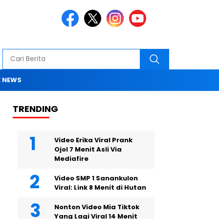
 NEWS
TRENDING
Video Erika Viral Prank
Ojol 7 Menit Asli Via
Mediafire
Video SMP 1 Sanankulon
Viral: Link 8 Menit di Hutan
Nonton Video Mia Tiktok
Yang Lagi Viral 14 Menit