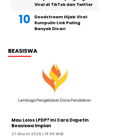
Viral di TikTok dan Twitter
Doodstream Hijab Viral:
Kumpulin Link Paling
Banyak Dicari
BEASISWA
Mau Lolos LPDP? Ini Cara Dapetin
Beasiswa Impian
27 Maret 2026 | 18:55 WIB