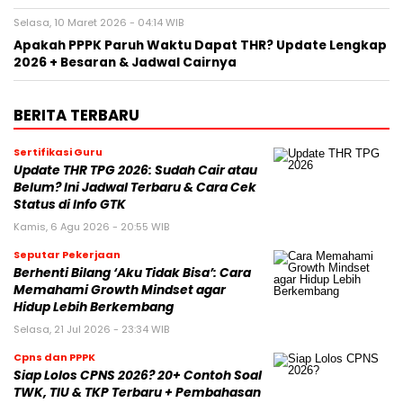
Selasa, 10 Maret 2026 - 04:14 WIB
Apakah PPPK Paruh Waktu Dapat THR? Update Lengkap
2026 + Besaran & Jadwal Cairnya
BERITA TERBARU
Sertifikasi Guru
Update THR TPG 2026: Sudah Cair atau
Belum? Ini Jadwal Terbaru & Cara Cek
Status di Info GTK
Kamis, 6 Agu 2026 - 20:55 WIB
Seputar Pekerjaan
Berhenti Bilang ‘Aku Tidak Bisa’: Cara
Memahami Growth Mindset agar
Hidup Lebih Berkembang
Selasa, 21 Jul 2026 - 23:34 WIB
Cpns dan PPPK
Siap Lolos CPNS 2026? 20+ Contoh Soal
TWK, TIU & TKP Terbaru + Pembahasan