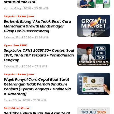
Status di Info GTK
Kamis, 6 Agu 2026 - 20:55 WIB
Seputar Pekerjaan
Berhenti Bilang ‘Aku Tidak Bisa’: Cara
Memahami Growth Mindset agar
Hidup Lebih Berkembang
Selasa, 21 Jul 2026 - 23:34 WIB
Cpns dan PPPK
Siap Lolos CPNS 2026? 20+ Contoh Soal
TWK, TIU & TKP Terbaru + Pembahasan
Lengkap
Selasa, 21 Jul 2026 - 07:19 WIB
Seputar Pekerjaan
Wajib Punya! Cara Cepat Buat Surat
Keterangan Tidak Pernah Dihukum
Penjara (Syarat Lengkap + Online via
e-Raterang)
Senin, 20 Jul 2026 - 23:18 WIB
Sertifikasi Guru
Sertifikasi Guru Bulan Juli Akan Telat