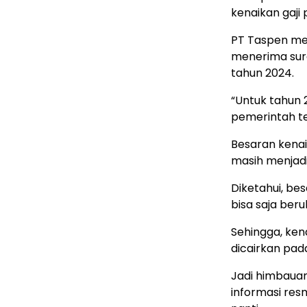
kenaikan gaji
PT Taspen men
menerima sura
tahun 2024.
“Untuk tahun 
pemerintah ter
Besaran kenai
masih menjad
Diketahui, be
bisa saja ber
Sehingga, ken
dicairkan pada
Jadi himbaua
informasi resm