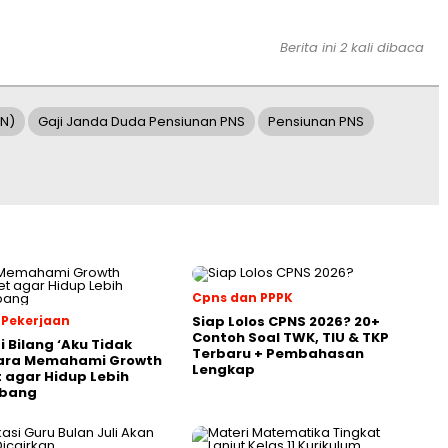
Berita ini 2 kali dibaca
N)
Gaji Janda Duda Pensiunan PNS
Pensiunan PNS
Cpns dan PPPK
 Pekerjaan
Siap Lolos CPNS 2026? 20+
Contoh Soal TWK, TIU & TKP
i Bilang ‘Aku Tidak
Terbaru + Pembahasan
Cara Memahami Growth
Lengkap
 agar Hidup Lebih
bang