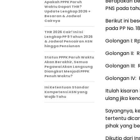
Berapakah bes
Apakah PPPK Paruh
Waktu Dapat THR?
PNS pada tahu
Update Lengkap 2026 +
Besaran & Jadwal
Berikut ini b
Cairnya
pada PP No. 1
THR 2026 Cair! Ini Isi
Lengkap PP 9 Tahun 2026
Golongan I: Rp
& Jadwal Pencairan ASN
hingga Pensiunan
Golongan II: R
Status PPPK Paruh Waktu
Akan Berakhir, Semua
Golongan III: 
Pegawai Akan Langsung
Diangkat Menjadi PPPK
Penuh Waktu?
Golongan IV: R
Ini Ketentuan Standar
Itulah kisaran
Kompetensi ASN yang
Wajib Tahu
ulang jika ken
Sayangnya, ke
tertentu dicar
pihak yang be
Dikutip dari