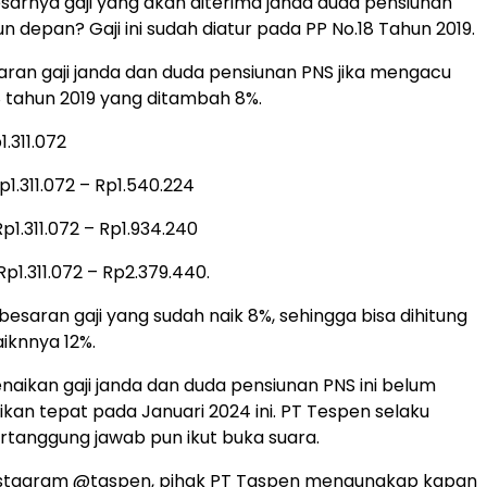
arnya gaji yang akan diterima janda duda pensiunan
n depan? Gaji ini sudah diatur pada PP No.18 Tahun 2019.
esaran gaji janda dan duda pensiunan PNS jika mengacu
8 tahun 2019 yang ditambah 8%.
1.311.072
p1.311.072 – Rp1.540.224
Rp1.311.072 – Rp1.934.240
p1.311.072 – Rp2.379.440.
 besaran gaji yang sudah naik 8%, sehingga bisa dihitung
aiknnya 12%.
naikan gaji janda dan duda pensiunan PNS ini belum
ikan tepat pada Januari 2024 ini. PT Tespen selaku
rtanggung jawab pun ikut buka suara.
 Instagram @taspen, pihak PT Taspen mengungkap kapan