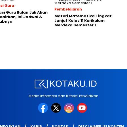
asi Guru
Pembelajaran
asi Guru Bulan Juli Akan
Materi Matematika Tingkat
cairkan, Ini Jadwal &
Lanjut Kelas 11 Kurikulum
abnya
Merdeka Semester 1
Media Informasi dan tutorial Pendidikan
INFO IKLAN
KARIR
KONTAK
DISCLAIMER ISI KONTEN