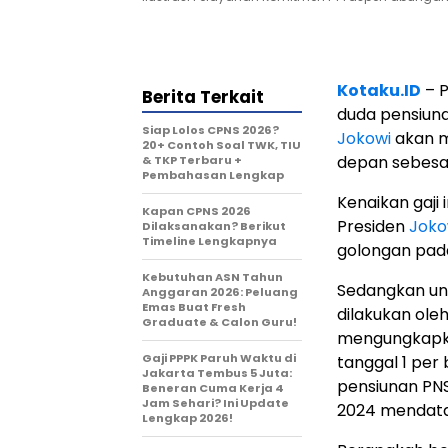
Kotaku.ID
– P
Berita Terkait
duda pensiun
Siap Lolos CPNS 2026?
Jokowi
akan m
20+ Contoh Soal TWK, TIU
depan sebes
& TKP Terbaru +
Pembahasan Lengkap
Kenaikan gaji 
Kapan CPNS 2026
Presiden
Joko
Dilaksanakan? Berikut
Timeline Lengkapnya
golongan pad
Kebutuhan ASN Tahun
Sedangkan unt
Anggaran 2026: Peluang
Emas Buat Fresh
dilakukan oleh
Graduate & Calon Guru!
mengungkapkan
Gaji PPPK Paruh Waktu di
tanggal 1 per
Jakarta Tembus 5 Juta:
pensiunan PNS
Beneran Cuma Kerja 4
Jam Sehari? Ini Update
2024 mendata
Lengkap 2026!