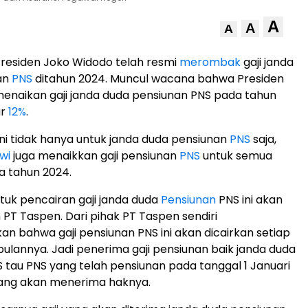
A
A
A
residen Joko Widodo telah resmi
merombak
gaji janda
an
PNS
ditahun 2024. Muncul wacana bahwa Presiden
enaikan gaji janda duda pensiunan PNS pada tahun
ar
12%
.
ini tidak hanya untuk janda duda pensiunan
PNS
saja,
wi
juga menaikkan gaji pensiunan
PNS
untuk semua
a tahun 2024.
uk pencairan gaji janda duda
Pensiunan
PNS ini akan
 PT Taspen. Dari pihak PT Taspen sendiri
 bahwa gaji pensiunan PNS ini akan dicairkan setiap
 bulannya. Jadi penerima gaji pensiunan baik janda duda
 tau PNS yang telah pensiunan pada tanggal 1 Januari
ng akan menerima haknya.