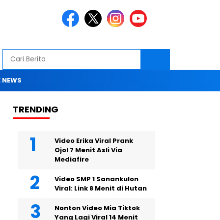
 NEWS
TRENDING
Video Erika Viral Prank
Ojol 7 Menit Asli Via
Mediafire
Video SMP 1 Sanankulon
Viral: Link 8 Menit di Hutan
Nonton Video Mia Tiktok
Yang Lagi Viral 14 Menit