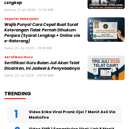
Lengkap
Selasa, 21 Jul 2026 - 07:19 WIB
Seputar Pekerjaan
Wajib Punya! Cara Cepat Buat Surat
Keterangan Tidak Pernah Dihukum
Penjara (Syarat Lengkap + Online via
e-Raterang)
Senin, 20 Jul 2026 - 23:18 WIB
Sertifikasi Guru
Sertifikasi Guru Bulan Juli Akan Telat
Dicairkan, Ini Jadwal & Penyebabnya
Senin, 20 Jul 2026 - 09:20 WIB
TRENDING
Video Erika Viral Prank Ojol 7 Menit Asli Via
Mediafire
Video SMP 1 Sanankulon Viral: Link 8 Menit