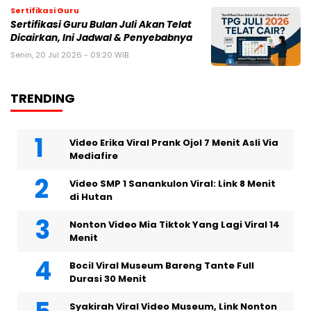
Sertifikasi Guru
Sertifikasi Guru Bulan Juli Akan Telat
Dicairkan, Ini Jadwal & Penyebabnya
Senin, 20 Jul 2026 - 09:20 WIB
TRENDING
Video Erika Viral Prank Ojol 7 Menit Asli Via
Mediafire
Video SMP 1 Sanankulon Viral: Link 8 Menit
di Hutan
Nonton Video Mia Tiktok Yang Lagi Viral 14
Menit
Bocil Viral Museum Bareng Tante Full
Durasi 30 Menit
Syakirah Viral Video Museum, Link Nonton