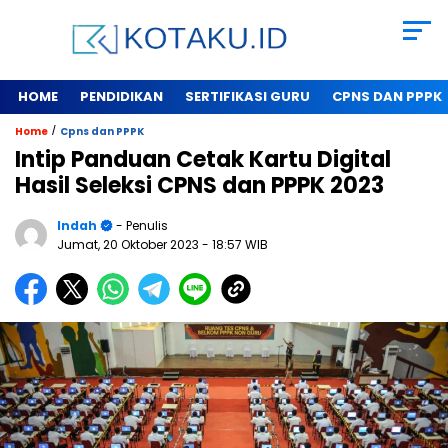
HOME
PENDIDIKAN
SERTIFIKASI GURU
CPNS DAN PPPK
/
Home
Cpns dan PPPK
Intip Panduan Cetak Kartu Digital
Hasil Seleksi CPNS dan PPPK 2023
Indah
- Penulis
Jumat, 20 Oktober 2023
- 18:57 WIB