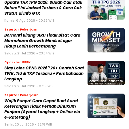
Update THR TPG 2026: Sudah Cair atau
Belum? Ini Jadwal Terbaru & Cara Cek
Status di Info GTK
Kamis, 6 Agu 2026 - 20:55 WIB
Seputar Pekerjaan
Berhenti Bilang ‘Aku Tidak Bisa’: Cara
Memahami Growth Mindset agar
Hidup Lebih Berkembang
Selasa, 21 Jul 2026 - 23:34 WIB
Cpns dan PPPK
Siap Lolos CPNS 2026? 20+ Contoh Soal
TWK, TIU & TKP Terbaru + Pembahasan
Lengkap
Selasa, 21 Jul 2026 - 07:19 WIB
Seputar Pekerjaan
Wajib Punya! Cara Cepat Buat Surat
Keterangan Tidak Pernah Dihukum
Penjara (Syarat Lengkap + Online via
e-Raterang)
Senin, 20 Jul 2026 - 23:18 WIB