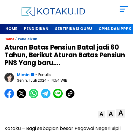
HOME
PENDIDIKAN
SERTIFIKASI GURU
CPNS DAN PPPK
/
Home
Pendidikan
Aturan Batas Pensiun Batal jadi 60
Tahun, Berikut Aturan Batas Pensiun
PNS Yang baru….
Mimin
- Penulis
Senin, 1 Juli 2024
- 14:54 WIB
A
A
A
Kotaku – Bagi sebagian besar Pegawai Negeri Sipil