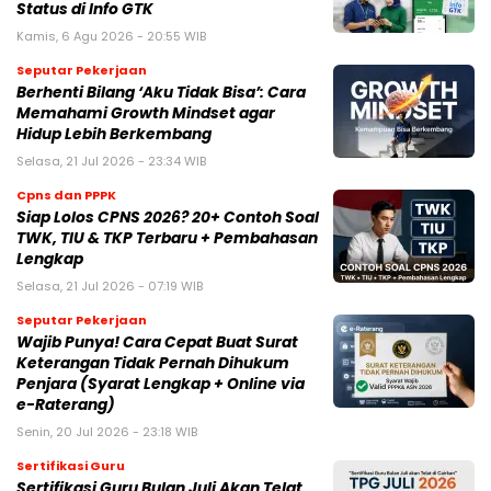
Status di Info GTK
Kamis, 6 Agu 2026 - 20:55 WIB
Seputar Pekerjaan
Berhenti Bilang ‘Aku Tidak Bisa’: Cara
Memahami Growth Mindset agar
Hidup Lebih Berkembang
Selasa, 21 Jul 2026 - 23:34 WIB
Cpns dan PPPK
Siap Lolos CPNS 2026? 20+ Contoh Soal
TWK, TIU & TKP Terbaru + Pembahasan
Lengkap
Selasa, 21 Jul 2026 - 07:19 WIB
Seputar Pekerjaan
Wajib Punya! Cara Cepat Buat Surat
Keterangan Tidak Pernah Dihukum
Penjara (Syarat Lengkap + Online via
e-Raterang)
Senin, 20 Jul 2026 - 23:18 WIB
Sertifikasi Guru
Sertifikasi Guru Bulan Juli Akan Telat