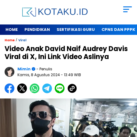
HOME
PENDIDIKAN
SERTIFIKASI GURU
CPNS DAN PPPK
/
Home
Viral
Video Anak David Naif Audrey Davis
Viral di X, Ini Link Video Aslinya
Mimin
- Penulis
Kamis, 8 Agustus 2024
- 13:49 WIB