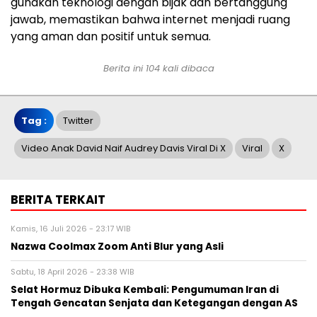
gunakan teknologi dengan bijak dan bertanggung
jawab, memastikan bahwa internet menjadi ruang
yang aman dan positif untuk semua.
Berita ini 104 kali dibaca
Tag :
Twitter
Video Anak David Naif Audrey Davis Viral Di X
Viral
X
BERITA TERKAIT
Kamis, 16 Juli 2026 - 23:17 WIB
Nazwa Coolmax Zoom Anti Blur yang Asli
Sabtu, 18 April 2026 - 23:38 WIB
Selat Hormuz Dibuka Kembali: Pengumuman Iran di
Tengah Gencatan Senjata dan Ketegangan dengan AS