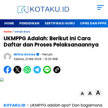
HOME
PENDIDIKAN
SERTIFIKASI GURU
CPNS DAN PPPK
/
Home
Untuk Guru
UKMPPG Adalah: Berikut Ini Cara
Daftar dan Proses Pelaksanaannya
Mitha Annisa
- Penulis
Selasa, 21 Mei 2024
- 12:03 WIB
A
A
A
KOTAKU.ID
– UKMPPG adalah apa? Dan bagaimana