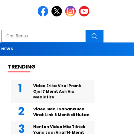
 NEWS
TRENDING
Video Erika Viral Prank
Ojol 7 Menit Asli Via
Mediafire
Video SMP 1 Sanankulon
Viral: Link 8 Menit di Hutan
Nonton Video Mia Tiktok
Yang Lagi Viral 14 Menit