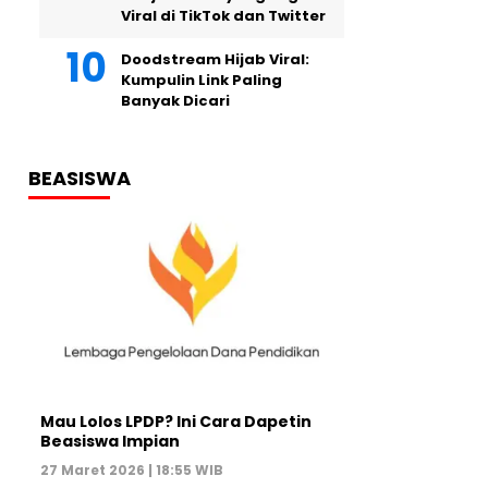
Viral di TikTok dan Twitter
Doodstream Hijab Viral:
Kumpulin Link Paling
Banyak Dicari
BEASISWA
Mau Lolos LPDP? Ini Cara Dapetin
Beasiswa Impian
27 Maret 2026 | 18:55 WIB